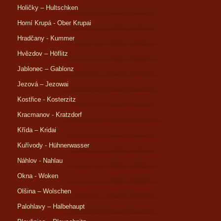
Holičky – Hultschken
Horní Krupá - Ober Krupai
Hradčany - Kummer
Hvězdov – Höflitz
Jablonec – Gablonz
Jezová – Jezowai
Kostřice - Kosterzitz
Kracmanov - Kratzdorf
Křída – Kridai
Kuřívody - Hühnerwasser
Náhlov - Nahlau
Okna - Woken
Olšina – Wolschen
Palohlavy – Halbehaupt