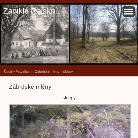
Zaniklé Ralsko
Úvod
»
Fotoalbum
»
Zábrdské mlýny
»
sklepy
Zábrdské mlýny
sklepy