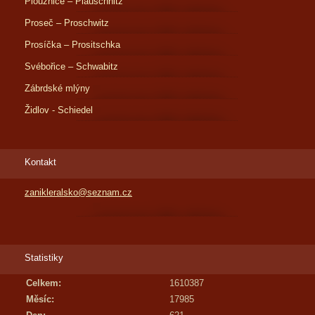
Ploužnice – Plauschnitz
Proseč – Proschwitz
Prosíčka – Prositschka
Svébořice – Schwabitz
Zábrdské mlýny
Židlov - Schiedel
Kontakt
zanikleralsko@seznam.cz
Statistiky
Celkem:
1610387
Měsíc:
17985