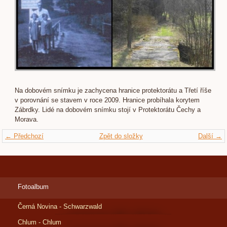
Na dobovém snímku je zachycena hranice protektorátu a Třetí říše
v porovnání se stavem v roce 2009. Hranice probíhala korytem
Zábrdky. Lidé na dobovém snímku stojí v Protektorátu Čechy a
Morava.
← Předchozí
Zpět do složky
Další →
Fotoalbum
Černá Novina - Schwarzwald
Chlum - Chlum