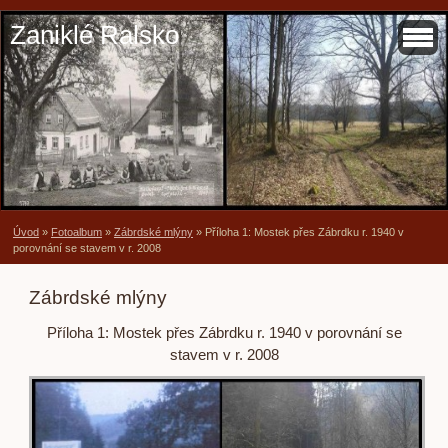
Zaniklé Ralsko
Úvod
»
Fotoalbum
»
Zábrdské mlýny
»
Příloha 1: Mostek přes Zábrdku r. 1940 v
porovnání se stavem v r. 2008
Zábrdské mlýny
Příloha 1: Mostek přes Zábrdku r. 1940 v porovnání se
stavem v r. 2008