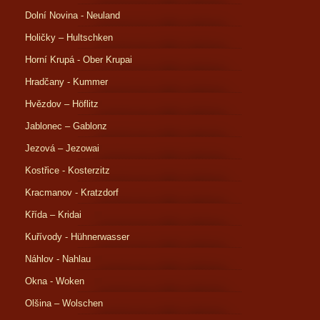
Dolní Novina - Neuland
Holičky – Hultschken
Horní Krupá - Ober Krupai
Hradčany - Kummer
Hvězdov – Höflitz
Jablonec – Gablonz
Jezová – Jezowai
Kostřice - Kosterzitz
Kracmanov - Kratzdorf
Křída – Kridai
Kuřívody - Hühnerwasser
Náhlov - Nahlau
Okna - Woken
Olšina – Wolschen