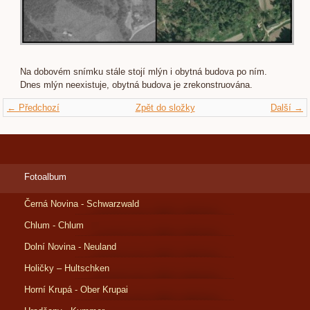
Na dobovém snímku stále stojí mlýn i obytná budova po ním.
Dnes mlýn neexistuje, obytná budova je zrekonstruována.
← Předchozí
Zpět do složky
Další →
Fotoalbum
Černá Novina - Schwarzwald
Chlum - Chlum
Dolní Novina - Neuland
Holičky – Hultschken
Horní Krupá - Ober Krupai