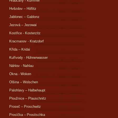
Hradčany - Kummer
Hvězdov – Höflitz
Jablonec – Gablonz
Jezová – Jezowai
Kostřice - Kosterzitz
Kracmanov - Kratzdorf
Křída – Kridai
Kuřívody - Hühnerwasser
Náhlov - Nahlau
Okna - Woken
Olšina – Wolschen
Palohlavy – Halbehaupt
Ploužnice – Plauschnitz
Proseč – Proschwitz
Prosíčka – Prositschka