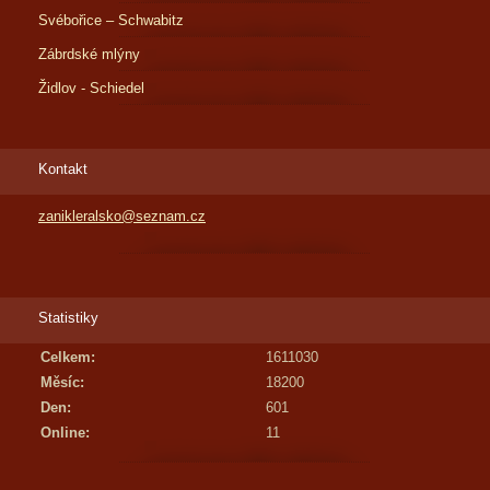
Svébořice – Schwabitz
Zábrdské mlýny
Židlov - Schiedel
Kontakt
zanikleralsko@seznam.cz
Statistiky
Celkem:
1611030
Měsíc:
18200
Den:
601
Online:
11