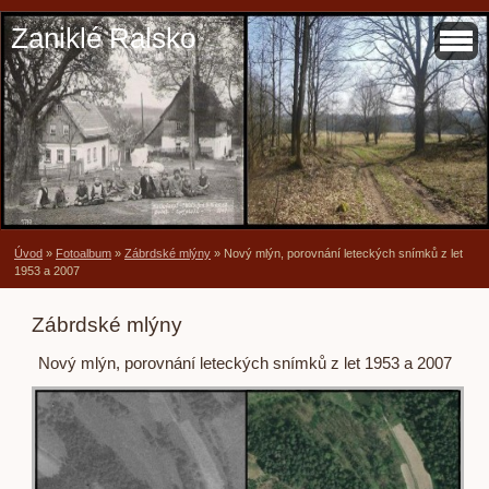
Zaniklé Ralsko
Úvod
»
Fotoalbum
»
Zábrdské mlýny
»
Nový mlýn, porovnání leteckých snímků z let
1953 a 2007
Zábrdské mlýny
Nový mlýn, porovnání leteckých snímků z let 1953 a 2007