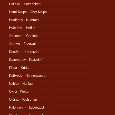
Holičky – Hultschken
Horní Krupá - Ober Krupai
Hradčany - Kummer
Hvězdov – Höflitz
Jablonec – Gablonz
Jezová – Jezowai
Kostřice - Kosterzitz
Kracmanov - Kratzdorf
Křída – Kridai
Kuřívody - Hühnerwasser
Náhlov - Nahlau
Okna - Woken
Olšina – Wolschen
Palohlavy – Halbehaupt