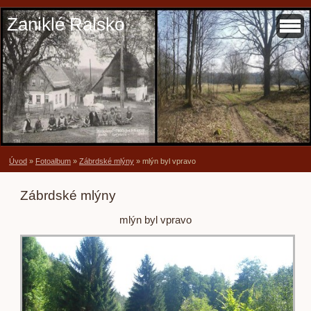
Zaniklé Ralsko
Úvod
»
Fotoalbum
»
Zábrdské mlýny
»
mlýn byl vpravo
Zábrdské mlýny
mlýn byl vpravo