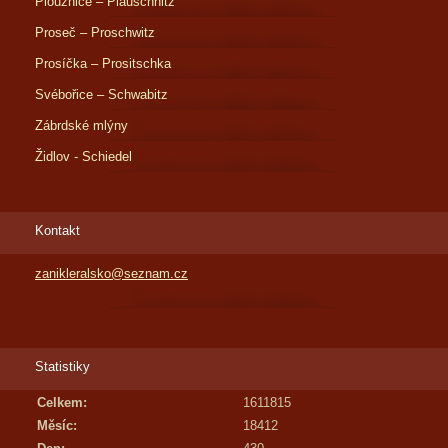
Ploužnice – Plauschnitz
Proseč – Proschwitz
Prosíčka – Prositschka
Svébořice – Schwabitz
Zábrdské mlýny
Židlov - Schiedel
Kontakt
zanikleralsko@seznam.cz
Statistiky
Celkem:
1611815
Měsíc:
18412