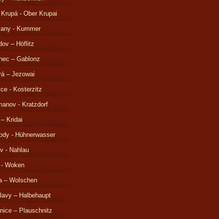
 Krupá - Ober Krupai
čany - Kummer
ov – Höflitz
nec – Gablonz
á – Jezowai
ice - Kosterzitz
anov - Kratzdorf
 – Kridai
ody - Hühnerwasser
v - Nahlau
 - Woken
a – Wolschen
lavy – Halbehaupt
nice – Plauschnitz