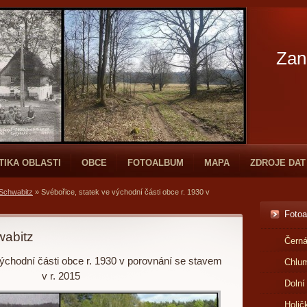
Zan
TIKA OBLASTI
OBCE
FOTOALBUM
MAPA
ZDROJE DAT
 Schwabitz
»
Svébořice, statek ve východní části obce r. 1930 v
Foto
wabitz
Černá
východní části obce r. 1930 v porovnání se stavem
Chlu
v r. 2015
Dolní
Holič