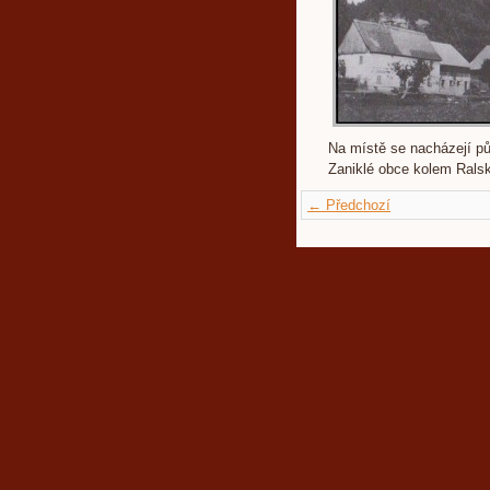
Na místě se nacházejí pův
Zaniklé obce kolem Ralsk
← Předchozí