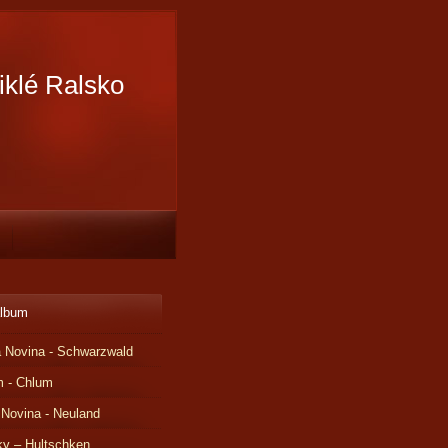
iklé Ralsko
album
 Novina - Schwarzwald
m - Chlum
 Novina - Neuland
ky – Hultschken