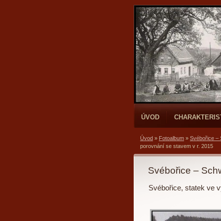
ÚVOD
CHARAKTERIS
Úvod
»
Fotoalbum
»
Svébořice –
porovnání se stavem v r. 2015
Svébořice – Sch
Svébořice, statek ve 