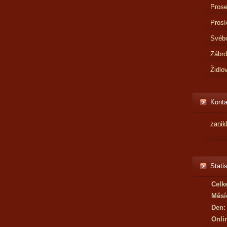
Prose
Prosí
Svébo
Zábr
Židlo
Konta
zani
Statis
Celk
Měsí
Den:
Onli