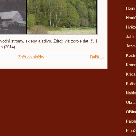
Horní
Hrad
Hvězd
Jablo
odní stromy, sklepy a zdivo. Zdroj: viz zdroje dat, č. 1:
Jezov
a (2014)
Kostř
Zpět do složky
Další →
Kracm
Křída
Kuřív
Náhlo
Okna
Olšin
Paloh
Plouž