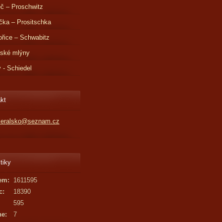
č – Proschwitz
čka – Prositschka
řice – Schwabitz
dské mlýny
v - Schiedel
kt
kleralsko@seznam.cz
tiky
em:
1611595
c:
18390
595
ne:
7