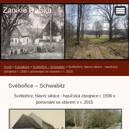
Zaniklé Ralsko
Úvod
»
Fotoalbum
»
Svébořice – Schwabitz
»
Svébořice, hlavní silnice - hasičská
zbrojnice r. 1936 v porovnání se stavem v r. 2015
Svébořice – Schwabitz
Svébořice, hlavní silnice - hasičská zbrojnice r. 1936 v
porovnání se stavem v r. 2015