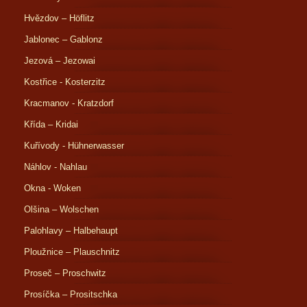
Hvězdov – Höflitz
Jablonec – Gablonz
Jezová – Jezowai
Kostřice - Kosterzitz
Kracmanov - Kratzdorf
Křída – Kridai
Kuřívody - Hühnerwasser
Náhlov - Nahlau
Okna - Woken
Olšina – Wolschen
Palohlavy – Halbehaupt
Ploužnice – Plauschnitz
Proseč – Proschwitz
Prosíčka – Prositschka