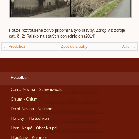
Pouze roztroušené zdivo připomíná tyto stavby. Zdroj: viz zdroje
dat, č. 2: Ralsko na starých pohlednicích (2014)
← Předchozí
Zpět do složky
Další →
Fotoalbum
Černá Novina - Schwarzwald
Chlum - Chlum
Dolní Novina - Neuland
Holičky – Hultschken
Horní Krupá - Ober Krupai
Hradčany - Kummer