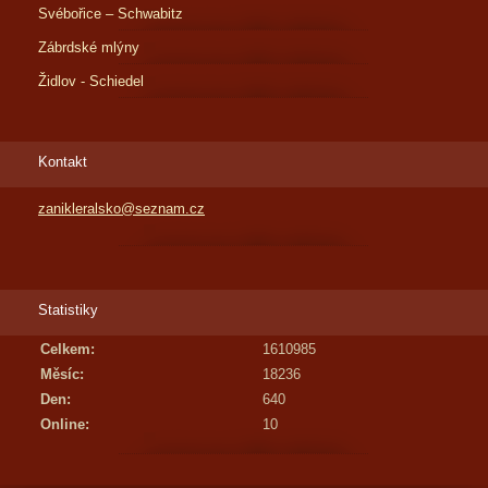
Svébořice – Schwabitz
Zábrdské mlýny
Židlov - Schiedel
Kontakt
zanikleralsko@seznam.cz
Statistiky
Celkem:
1610985
Měsíc:
18236
Den:
640
Online:
10