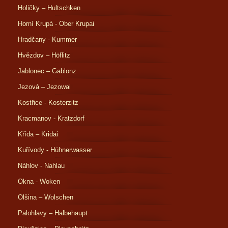
Holičky – Hultschken
Horní Krupá - Ober Krupai
Hradčany - Kummer
Hvězdov – Höflitz
Jablonec – Gablonz
Jezová – Jezowai
Kostřice - Kosterzitz
Kracmanov - Kratzdorf
Křída – Kridai
Kuřívody - Hühnerwasser
Náhlov - Nahlau
Okna - Woken
Olšina – Wolschen
Palohlavy – Halbehaupt