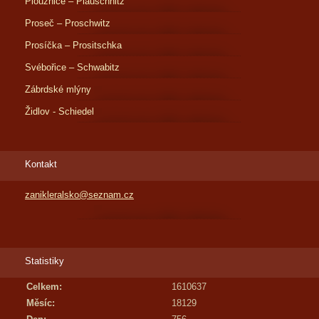
Ploužnice – Plauschnitz
Proseč – Proschwitz
Prosíčka – Prositschka
Svébořice – Schwabitz
Zábrdské mlýny
Židlov - Schiedel
Kontakt
zanikleralsko@seznam.cz
Statistiky
Celkem:
1610637
Měsíc:
18129