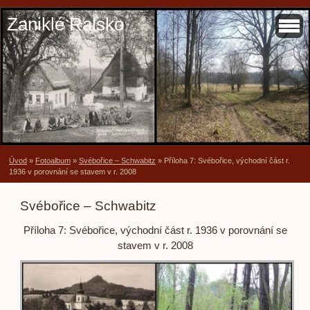
Zaniklé Ralsko
Úvod
»
Fotoalbum
»
Svébořice – Schwabitz
»
Příloha 7: Svébořice, východní část r.
1936 v porovnání se stavem v r. 2008
Svébořice – Schwabitz
Příloha 7: Svébořice, východní část r. 1936 v porovnání se
stavem v r. 2008