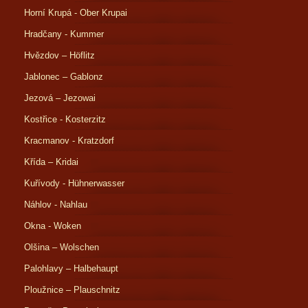
Horní Krupá - Ober Krupai
Hradčany - Kummer
Hvězdov – Höflitz
Jablonec – Gablonz
Jezová – Jezowai
Kostřice - Kosterzitz
Kracmanov - Kratzdorf
Křída – Kridai
Kuřívody - Hühnerwasser
Náhlov - Nahlau
Okna - Woken
Olšina – Wolschen
Palohlavy – Halbehaupt
Ploužnice – Plauschnitz