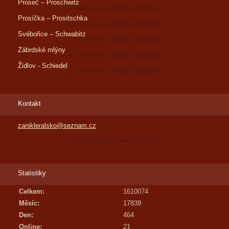
Proseč – Proschwitz
Prosíčka – Prositschka
Svébořice – Schwabitz
Zábrdské mlýny
Židlov - Schiedel
Kontakt
zanikleralsko@seznam.cz
Statistiky
Celkem:
1610074
Měsíc:
17839
Den:
464
Online:
21