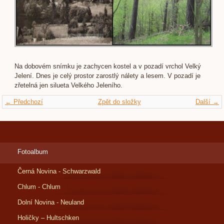
Na dobovém snímku je zachycen kostel a v pozadí vrchol Velký
Jelení. Dnes je celý prostor zarostlý nálety a lesem. V pozadí je
zřetelná jen silueta Velkého Jeleního.
← Předchozí
Zpět do složky
Další →
Fotoalbum
Černá Novina - Schwarzwald
Chlum - Chlum
Dolní Novina - Neuland
Holičky – Hultschken