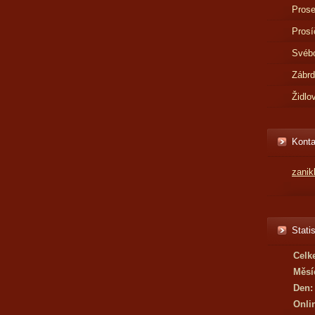
Prose
Prosí
Svébo
Zábr
Židlo
Konta
zani
Statis
Celk
Měsí
Den:
Onli