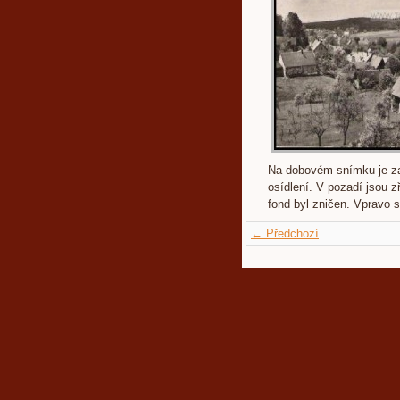
Na dobovém snímku je za
osídlení. V pozadí jsou z
fond byl zničen. Vpravo s
← Předchozí