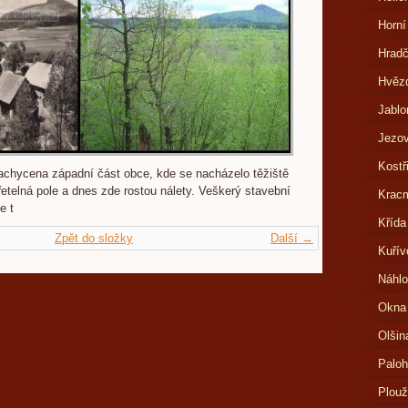
Horní
Hrad
Hvězd
Jablo
Jezov
Kostř
chycena západní část obce, kde se nacházelo těžiště
řetelná pole a dnes zde rostou nálety. Veškerý stavební
Kracm
e t
Křída
Zpět do složky
Další →
Kuřív
Náhlo
Okna
Olšin
Paloh
Plouž