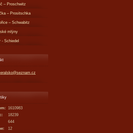
č – Proschwitz
čka – Prositschka
řice – Schwabitz
dské mlýny
v - Schiedel
kt
kleralsko@seznam.cz
tiky
em:
1610983
c:
18239
644
ne:
12