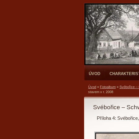
ÚVOD
CHARAKTERIS
Úvod
»
Fotoalbum
»
Svébořice –
stavem v r. 2008
Svébořice – Sch
Příloha 4: Svébořice