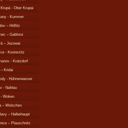
 Krupá - Ober Krupai
čany - Kummer
ov – Höflitz
nec – Gablonz
á – Jezowai
ice - Kosterzitz
anov - Kratzdorf
 – Kridai
ody - Hühnerwasser
v - Nahlau
 - Woken
a – Wolschen
lavy – Halbehaupt
nice – Plauschnitz