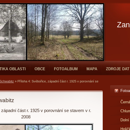
Zan
TIKA OBLASTI
OBCE
FOTOALBUM
MAPA
ZDROJE DAT
 Schwabitz
»
Příloha 4: Svébořice, západní část r. 1925 v porovnání se
Foto
wabitz
Černá
, západní část r. 1925 v porovnání se stavem v r.
Chlu
2008
Dolní
Holič