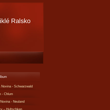
iklé Ralsko
album
 Novina - Schwarzwald
m - Chlum
 Novina - Neuland
ky – Hultschken