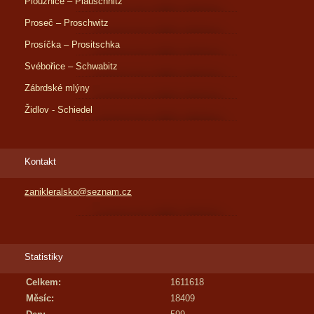
Ploužnice – Plauschnitz
Proseč – Proschwitz
Prosíčka – Prositschka
Svébořice – Schwabitz
Zábrdské mlýny
Židlov - Schiedel
Kontakt
zanikleralsko@seznam.cz
Statistiky
Celkem:
1611618
Měsíc:
18409