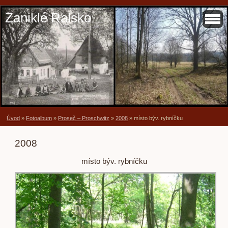
Zaniklé Ralsko
Úvod
»
Fotoalbum
»
Proseč – Proschwitz
»
2008
»
místo býv. rybníčku
2008
místo býv. rybníčku