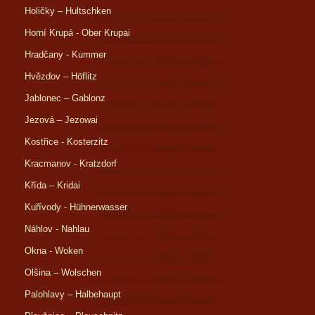
Holičky – Hultschken
Horní Krupá - Ober Krupai
Hradčany - Kummer
Hvězdov – Höflitz
Jablonec – Gablonz
Jezová – Jezowai
Kostřice - Kosterzitz
Kracmanov - Kratzdorf
Křída – Kridai
Kuřívody - Hühnerwasser
Náhlov - Nahlau
Okna - Woken
Olšina – Wolschen
Palohlavy – Halbehaupt