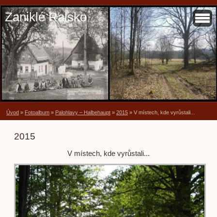
Zaniklé Ralsko
Úvod
»
Fotoalbum
»
Palohlavy – Halbehaupt
»
2015
»
V místech, kde vyrůstali...
2015
V místech, kde vyrůstali...