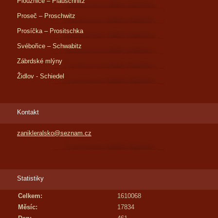
Ploužnice – Plauschnitz
Proseč – Proschwitz
Prosíčka – Prositschka
Svébořice – Schwabitz
Zábrdské mlýny
Židlov - Schiedel
Kontakt
zanikleralsko@seznam.cz
Statistiky
Celkem:
1610068
Měsíc:
17834