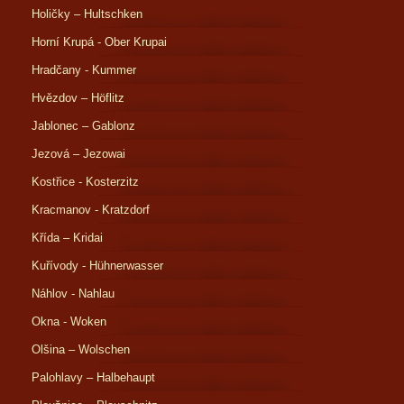
Holičky – Hultschken
Horní Krupá - Ober Krupai
Hradčany - Kummer
Hvězdov – Höflitz
Jablonec – Gablonz
Jezová – Jezowai
Kostřice - Kosterzitz
Kracmanov - Kratzdorf
Křída – Kridai
Kuřívody - Hühnerwasser
Náhlov - Nahlau
Okna - Woken
Olšina – Wolschen
Palohlavy – Halbehaupt