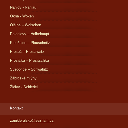
Náhlov - Nahlau
Okna - Woken
Olšina – Wolschen
Palohlavy – Halbehaupt
Ploužnice – Plauschnitz
Proseč – Proschwitz
Prosíčka – Prositschka
Svébořice – Schwabitz
Zábrdské mlýny
Židlov - Schiedel
Kontakt
zanikleralsko@seznam.cz