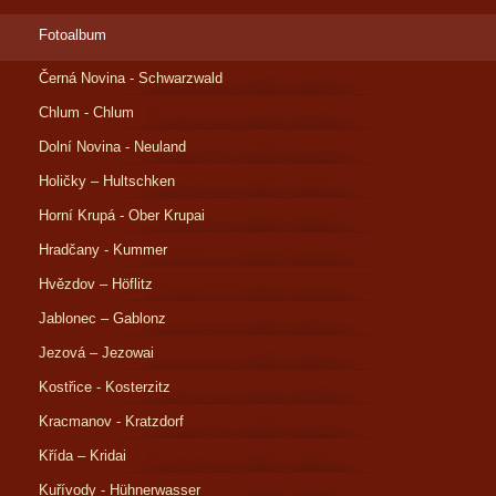
Fotoalbum
Černá Novina - Schwarzwald
Chlum - Chlum
Dolní Novina - Neuland
Holičky – Hultschken
Horní Krupá - Ober Krupai
Hradčany - Kummer
Hvězdov – Höflitz
Jablonec – Gablonz
Jezová – Jezowai
Kostřice - Kosterzitz
Kracmanov - Kratzdorf
Křída – Kridai
Kuřívody - Hühnerwasser