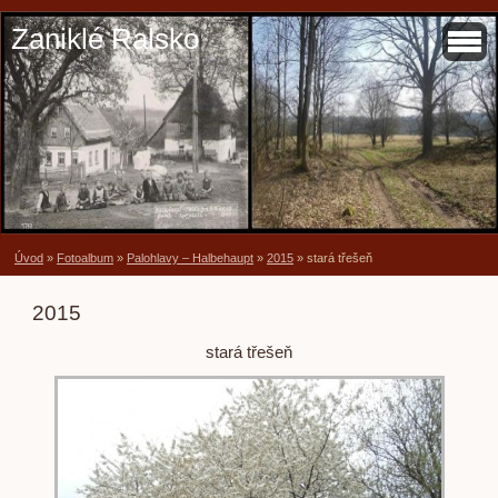
Zaniklé Ralsko
Úvod
»
Fotoalbum
»
Palohlavy – Halbehaupt
»
2015
»
stará třešeň
2015
stará třešeň