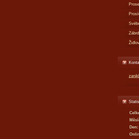
Prose
Prosí
Svébo
Zábr
Židlo
Konta
zani
Statis
Celk
Měsí
Den:
Onli