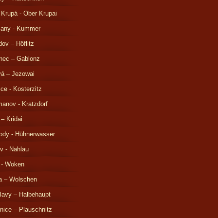
 Krupá - Ober Krupai
čany - Kummer
ov – Höflitz
nec – Gablonz
á – Jezowai
ice - Kosterzitz
anov - Kratzdorf
 – Kridai
ody - Hühnerwasser
v - Nahlau
 - Woken
a – Wolschen
lavy – Halbehaupt
nice – Plauschnitz