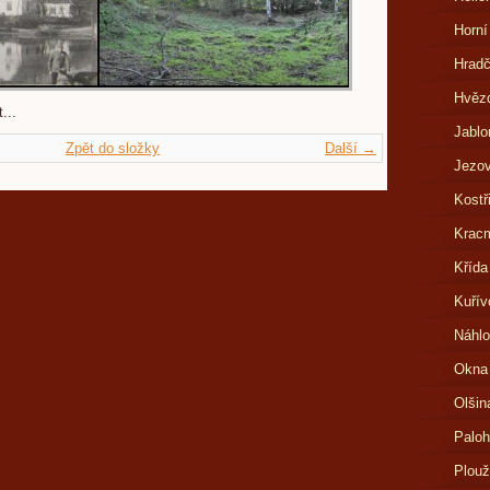
Horní
Hrad
Hvězd
...
Jablo
Zpět do složky
Další →
Jezov
Kostř
Kracm
Křída
Kuřív
Náhlo
Okna
Olšin
Paloh
Plouž