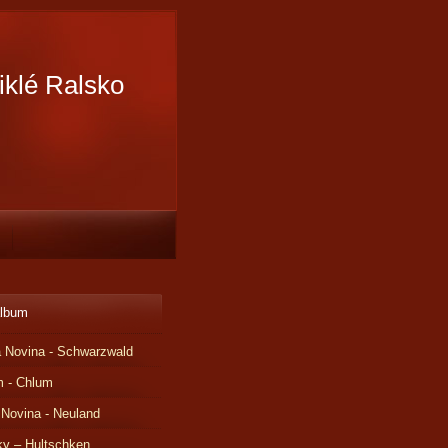
iklé Ralsko
album
 Novina - Schwarzwald
m - Chlum
 Novina - Neuland
ky – Hultschken