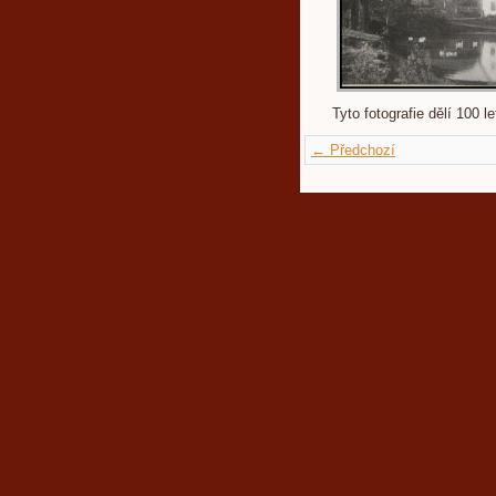
Tyto fotografie dělí 100 let
← Předchozí