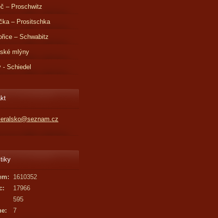
č – Proschwitz
čka – Prositschka
řice – Schwabitz
dské mlýny
v - Schiedel
kt
kleralsko@seznam.cz
tiky
em:
1610352
c:
17966
595
ne:
7