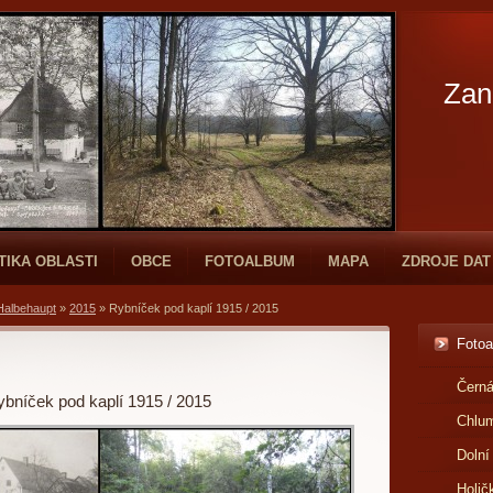
Zan
TIKA OBLASTI
OBCE
FOTOALBUM
MAPA
ZDROJE DAT
Halbehaupt
»
2015
»
Rybníček pod kaplí 1915 / 2015
Foto
Černá
bníček pod kaplí 1915 / 2015
Chlu
Dolní
Holič