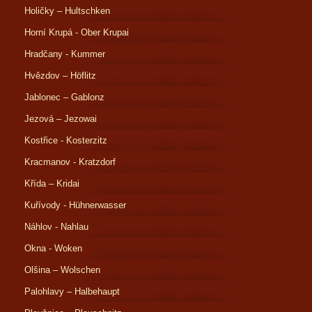
Holičky – Hultschken
Horní Krupá - Ober Krupai
Hradčany - Kummer
Hvězdov – Höflitz
Jablonec – Gablonz
Jezová – Jezowai
Kostřice - Kosterzitz
Kracmanov - Kratzdorf
Křída – Kridai
Kuřívody - Hühnerwasser
Náhlov - Nahlau
Okna - Woken
Olšina – Wolschen
Palohlavy – Halbehaupt