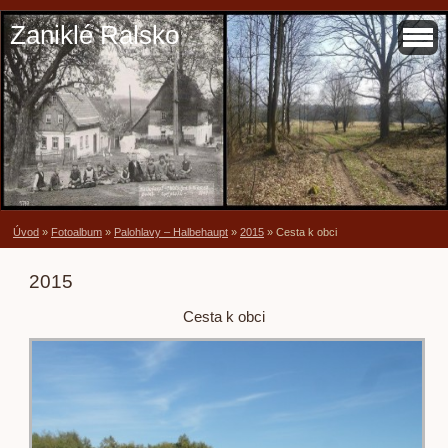
Zaniklé Ralsko
Úvod
»
Fotoalbum
»
Palohlavy – Halbehaupt
»
2015
»
Cesta k obci
2015
Cesta k obci