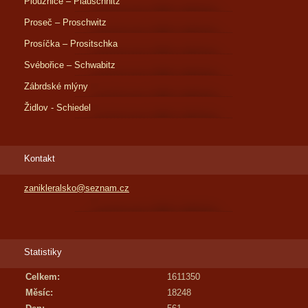
Ploužnice – Plauschnitz
Proseč – Proschwitz
Prosíčka – Prositschka
Svébořice – Schwabitz
Zábrdské mlýny
Židlov - Schiedel
Kontakt
zanikleralsko@seznam.cz
Statistiky
Celkem:
1611350
Měsíc:
18248