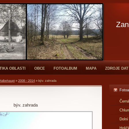
Zan
TIKA OBLASTI
OBCE
FOTOALBUM
MAPA
ZDROJE DAT
Halbehaupt
»
2008 - 2014
»
býv. zahrada
Foto
Černá
býv. zahrada
Chlu
Dolní
Holič