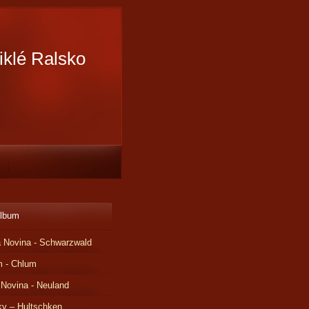
iklé Ralsko
album
 Novina - Schwarzwald
m - Chlum
 Novina - Neuland
ky – Hultschken