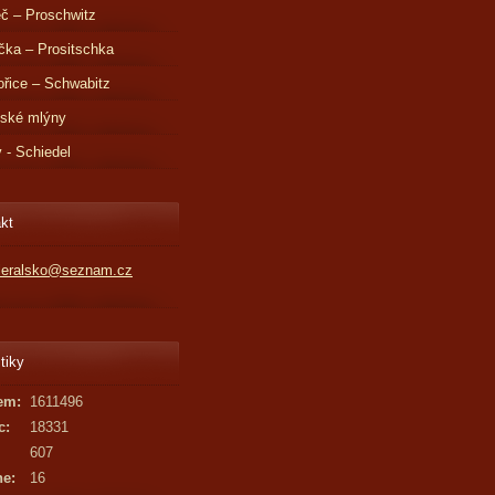
č – Proschwitz
čka – Prositschka
řice – Schwabitz
dské mlýny
v - Schiedel
kt
kleralsko@seznam.cz
tiky
em:
1611496
c:
18331
607
ne:
16