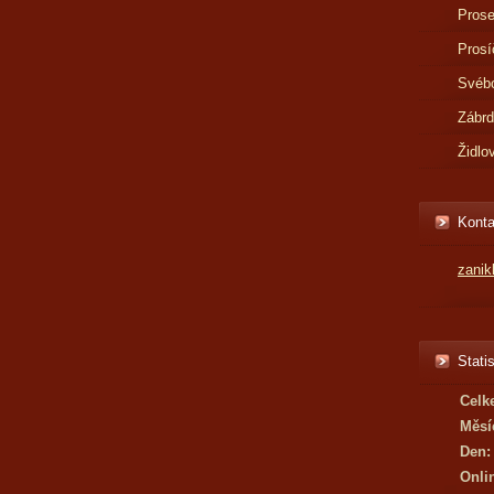
Prose
Prosí
Svébo
Zábr
Židlo
Konta
zani
Statis
Celk
Měsí
Den:
Onli