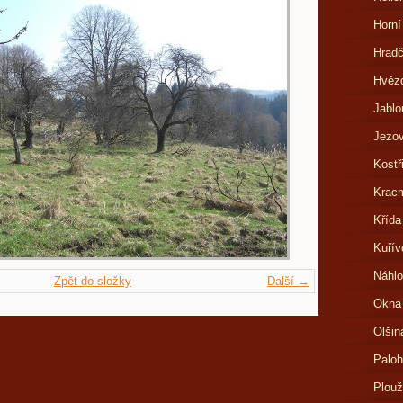
Horní
Hrad
Hvězd
Jablo
Jezov
Kostř
Kracm
Křída
Kuřív
Náhlo
Zpět do složky
Další →
Okna
Olšin
Paloh
Plouž