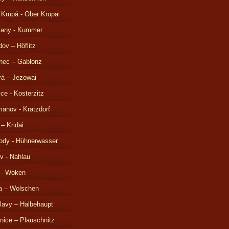
 Krupá - Ober Krupai
čany - Kummer
ov – Höflitz
nec – Gablonz
á – Jezowai
ice - Kosterzitz
anov - Kratzdorf
 – Kridai
ody - Hühnerwasser
v - Nahlau
 - Woken
a – Wolschen
lavy – Halbehaupt
nice – Plauschnitz