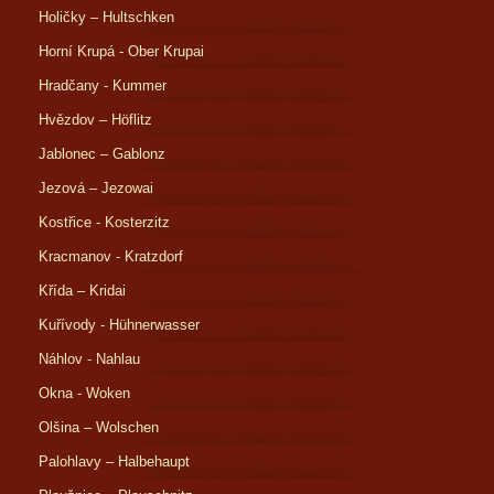
Holičky – Hultschken
Horní Krupá - Ober Krupai
Hradčany - Kummer
Hvězdov – Höflitz
Jablonec – Gablonz
Jezová – Jezowai
Kostřice - Kosterzitz
Kracmanov - Kratzdorf
Křída – Kridai
Kuřívody - Hühnerwasser
Náhlov - Nahlau
Okna - Woken
Olšina – Wolschen
Palohlavy – Halbehaupt