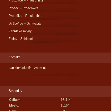
Ploužnice – Plauschnitz
Proseč – Proschwitz
Prosíčka – Prositschka
Svébořice – Schwabitz
Zábrdské mlýny
Židlov - Schiedel
Kontakt
zanikleralsko@seznam.cz
Statistiky
Celkem:
1611144
Měsíc:
18164