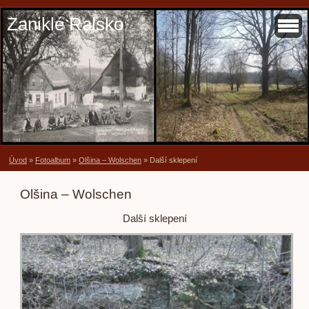
Zaniklé Ralsko
Úvod
»
Fotoalbum
»
Olšina – Wolschen
»
Další sklepení
Olšina – Wolschen
Další sklepení