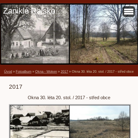
Zaniklé Ralsko
Úvod
»
Fotoalbum
»
Okna - Woken
»
2017
»
Okna 30. léta 20. stol. / 2017 - střed obce
2017
Okna 30. léta 20. stol. / 2017 - střed obce