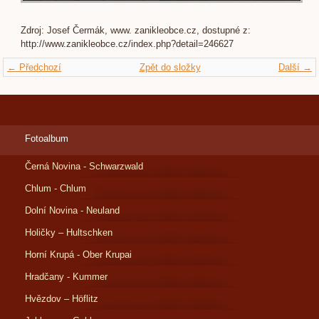
Zdroj: Josef Čermák, www. zanikleobce.cz, dostupné z:
http://www.zanikleobce.cz/index.php?detail=246627
← Předchozí
Zpět do složky
Další →
Fotoalbum
Černá Novina - Schwarzwald
Chlum - Chlum
Dolní Novina - Neuland
Holičky – Hultschken
Horní Krupá - Ober Krupai
Hradčany - Kummer
Hvězdov – Höflitz