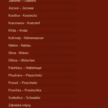
Jablonec – Gablonz
Jezová – Jezowai
Kostřice - Kosterzitz
Kracmanov - Kratzdorf
Křída – Kridai
Kuřívody - Hühnerwasser
Náhlov - Nahlau
Okna - Woken
Olšina – Wolschen
Palohlavy – Halbehaupt
Ploužnice – Plauschnitz
Proseč – Proschwitz
Prosíčka – Prositschka
Svébořice – Schwabitz
Zábrdské mlýny