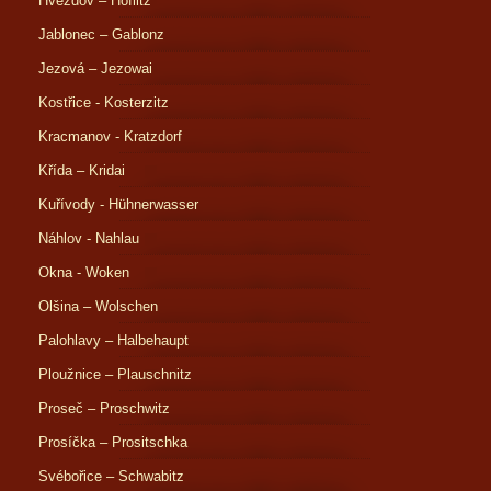
Hvězdov – Höflitz
Jablonec – Gablonz
Jezová – Jezowai
Kostřice - Kosterzitz
Kracmanov - Kratzdorf
Křída – Kridai
Kuřívody - Hühnerwasser
Náhlov - Nahlau
Okna - Woken
Olšina – Wolschen
Palohlavy – Halbehaupt
Ploužnice – Plauschnitz
Proseč – Proschwitz
Prosíčka – Prositschka
Svébořice – Schwabitz