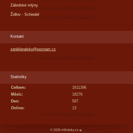
Zábrdské mlýny
Židlov - Schiedel
Kontakt
zanikleralsko@seznam.cz
Statistiky
Celkem:
1611396
Měsíc:
18276
Den:
587
Online:
13
© 2026 eStránky.cz