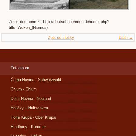
Zdroj: dostupné z : http://deutschboehmen.de/index.php?
title=Woken_(Niemes)
Zpět do složky
Další →
Fotoalbum
Černá Novina - Schwarzwald
Chlum - Chlum
Dolní Novina - Neuland
Holičky – Hultschken
Horní Krupá - Ober Krupai
Hradčany - Kummer