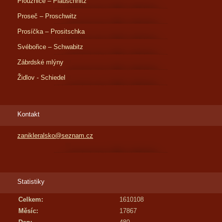
Ploužnice – Plauschnitz
Proseč – Proschwitz
Prosíčka – Prositschka
Svébořice – Schwabitz
Zábrdské mlýny
Židlov - Schiedel
Kontakt
zanikleralsko@seznam.cz
Statistiky
Celkem:
1610108
Měsíc:
17867