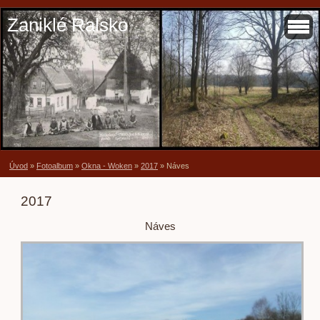
Zaniklé Ralsko
Úvod
»
Fotoalbum
»
Okna - Woken
»
2017
»
Náves
2017
Náves