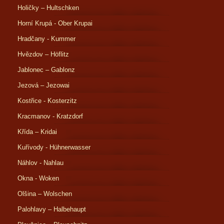
Holičky – Hultschken
Horní Krupá - Ober Krupai
Hradčany - Kummer
Hvězdov – Höflitz
Jablonec – Gablonz
Jezová – Jezowai
Kostřice - Kosterzitz
Kracmanov - Kratzdorf
Křída – Kridai
Kuřívody - Hühnerwasser
Náhlov - Nahlau
Okna - Woken
Olšina – Wolschen
Palohlavy – Halbehaupt