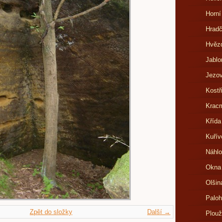
Horní
Hrad
Hvězd
Jablo
Jezov
Kostř
Kracm
Křída
Kuřív
Náhlo
Okna
Olšin
Paloh
Zpět do složky
Další →
Plouž