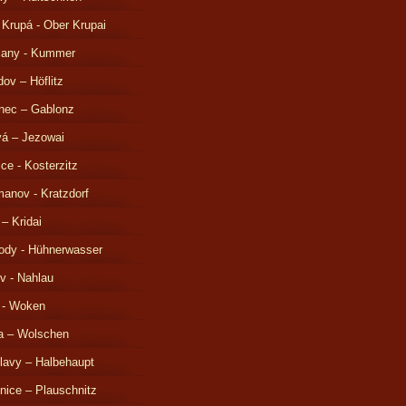
 Krupá - Ober Krupai
čany - Kummer
ov – Höflitz
nec – Gablonz
á – Jezowai
ice - Kosterzitz
anov - Kratzdorf
 – Kridai
ody - Hühnerwasser
v - Nahlau
 - Woken
a – Wolschen
lavy – Halbehaupt
nice – Plauschnitz