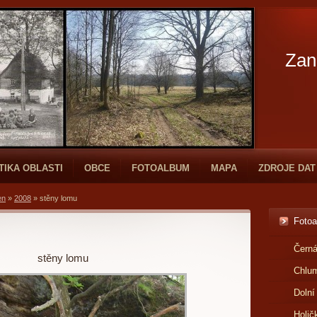
Zan
TIKA OBLASTI
OBCE
FOTOALBUM
MAPA
ZDROJE DAT
en
»
2008
»
stěny lomu
Foto
Černá
stěny lomu
Chlu
Dolní
Holič