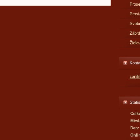
Prose
Prosí
Svébo
Zábr
Židlo
Konta
zani
Statis
Celk
Měsí
Den:
Onli