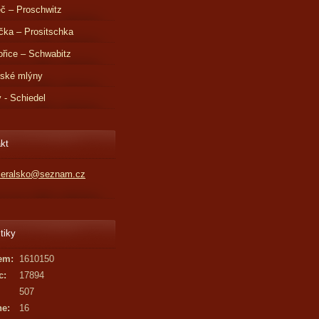
č – Proschwitz
čka – Prositschka
řice – Schwabitz
dské mlýny
v - Schiedel
kt
kleralsko@seznam.cz
tiky
em:
1610150
c:
17894
507
ne:
16