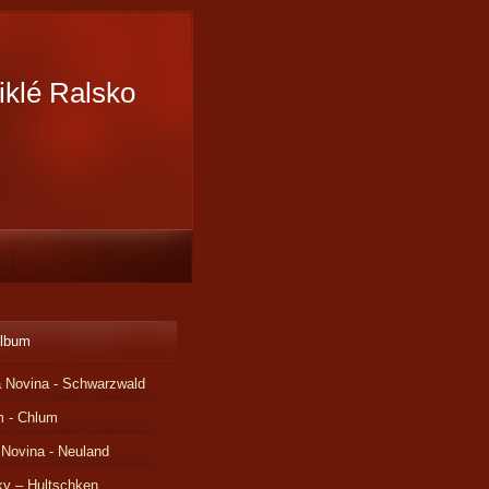
iklé Ralsko
album
 Novina - Schwarzwald
m - Chlum
 Novina - Neuland
ky – Hultschken