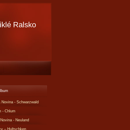
iklé Ralsko
album
 Novina - Schwarzwald
m - Chlum
 Novina - Neuland
ky – Hultschken