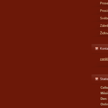
Prose
Prosí
Svébo
Zábr
Židlo
Konta
zani
Statis
Celk
Měsí
Den:
Onli