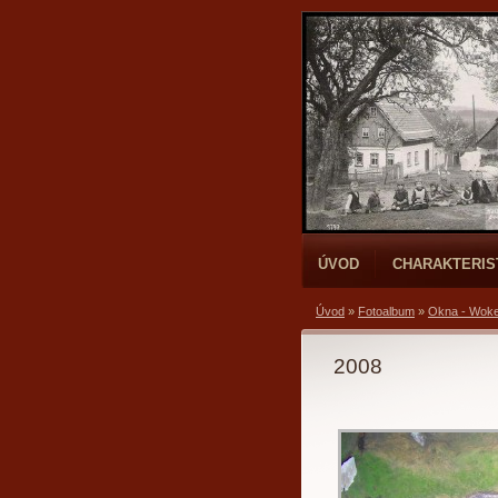
ÚVOD
CHARAKTERIS
Úvod
»
Fotoalbum
»
Okna - Wok
2008