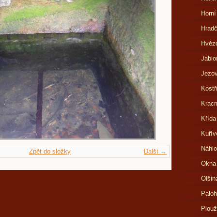
Horní
Hrad
Hvězd
Jablo
Jezov
Kostř
Kracm
Křída
Kuřív
Náhlo
Zpět do složky
Další →
Okna
Olšin
Paloh
Plouž