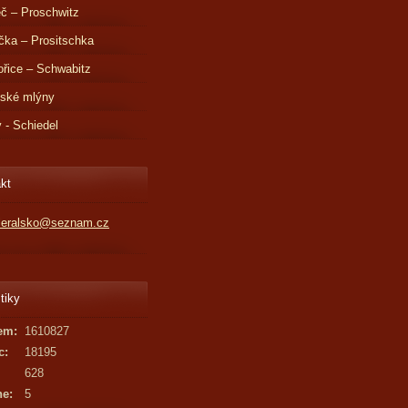
č – Proschwitz
čka – Prositschka
řice – Schwabitz
dské mlýny
v - Schiedel
kt
kleralsko@seznam.cz
tiky
em:
1610827
c:
18195
628
ne:
5