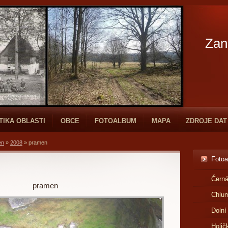
Zan
TIKA OBLASTI
OBCE
FOTOALBUM
MAPA
ZDROJE DAT
en
»
2008
»
pramen
Foto
Černá
pramen
Chlu
Dolní
Holič