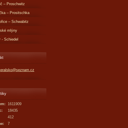
č – Proschwitz
čka – Prositschka
řice – Schwabitz
dské mlýny
v - Schiedel
kt
kleralsko@seznam.cz
tiky
em:
1611909
c:
18435
412
ne:
7