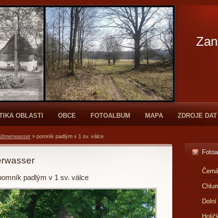
Zan
TIKA OBLASTI
OBCE
FOTOALBUM
MAPA
ZDROJE DAT
Hühnerwasser
»
pomník padlým v 1 sv. válce
Foto
erwasser
Černá
pomník padlým v 1 sv. válce
Chlu
Dolní
Holič