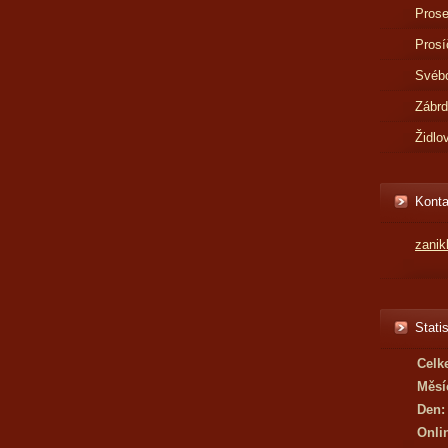
Prose
Prosí
Svébo
Zábr
Židlo
Konta
zani
Statis
Celk
Měsí
Den:
Onli