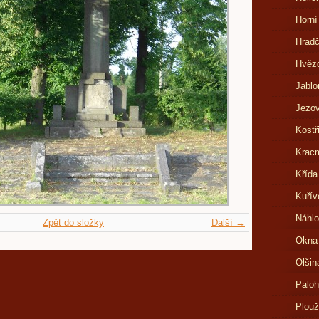
Horní
Hrad
Hvězd
Jablo
Jezov
Kostř
Kracm
Křída
Kuřív
Náhlo
Zpět do složky
Další →
Okna
Olšin
Paloh
Plouž