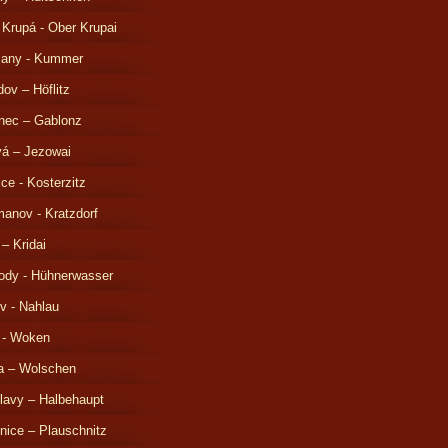
 Krupá - Ober Krupai
čany - Kummer
ov – Höflitz
nec – Gablonz
á – Jezowai
ice - Kosterzitz
anov - Kratzdorf
 – Kridai
ody - Hühnerwasser
v - Nahlau
 - Woken
a – Wolschen
lavy – Halbehaupt
nice – Plauschnitz