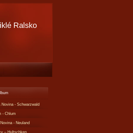
iklé Ralsko
album
 Novina - Schwarzwald
m - Chlum
 Novina - Neuland
ky – Hultschken