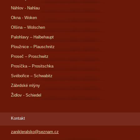
Náhlov - Nahlau
Okna - Woken
Olšina – Wolschen
Palohlavy – Halbehaupt
Ploužnice – Plauschnitz
Proseč – Proschwitz
Prosíčka – Prositschka
Svébořice – Schwabitz
Zábrdské mlýny
Židlov - Schiedel
Kontakt
zanikleralsko@seznam.cz