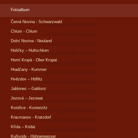
Fotoalbum
Černá Novina - Schwarzwald
Chlum - Chlum
Dolní Novina - Neuland
Holičky – Hultschken
Horní Krupá - Ober Krupai
Hradčany - Kummer
Hvězdov – Höflitz
Jablonec – Gablonz
Jezová – Jezowai
Kostřice - Kosterzitz
Kracmanov - Kratzdorf
Křída – Kridai
Kuřívody - Hühnerwasser