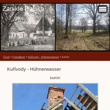
Zaniklé Ralsko
Úvod
»
Fotoalbum
»
Kuřívody - Hühnerwasser
»
komín
Kuřívody - Hühnerwasser
komín