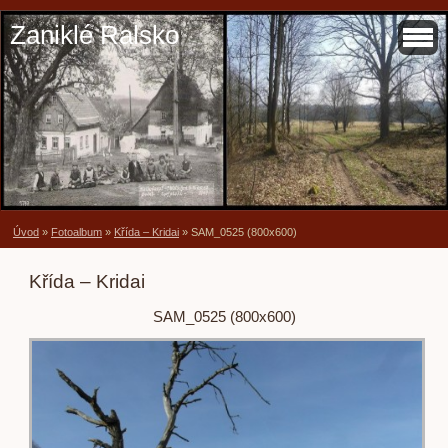
Zaniklé Ralsko
Úvod
»
Fotoalbum
»
Křída – Kridai
»
SAM_0525 (800x600)
Křída – Kridai
SAM_0525 (800x600)