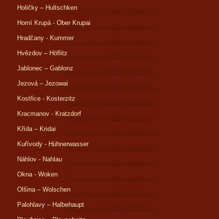
Holičky – Hultschken
Horní Krupá - Ober Krupai
Hradčany - Kummer
Hvězdov – Höflitz
Jablonec – Gablonz
Jezová – Jezowai
Kostřice - Kosterzitz
Kracmanov - Kratzdorf
Křída – Kridai
Kuřívody - Hühnerwasser
Náhlov - Nahlau
Okna - Woken
Olšina – Wolschen
Palohlavy – Halbehaupt