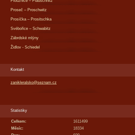
Ploužnice – Plauschnitz
Proseč – Proschwitz
Prosíčka – Prositschka
Svébořice – Schwabitz
Zábrdské mlýny
Židlov - Schiedel
Kontakt
zanikleralsko@seznam.cz
Statistiky
Celkem:
1611499
Měsíc:
18334