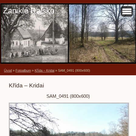
Zaniklé Ralsko
Úvod
»
Fotoalbum
»
Křída – Kridai
»
SAM_0491 (800x600)
Křída – Kridai
SAM_0491 (800x600)