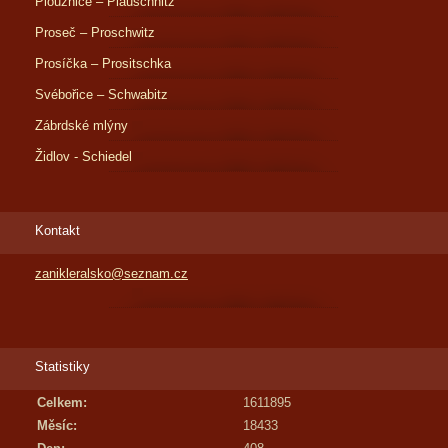
Ploužnice – Plauschnitz
Proseč – Proschwitz
Prosíčka – Prositschka
Svébořice – Schwabitz
Zábrdské mlýny
Židlov - Schiedel
Kontakt
zanikleralsko@seznam.cz
Statistiky
Celkem:
1611895
Měsíc:
18433