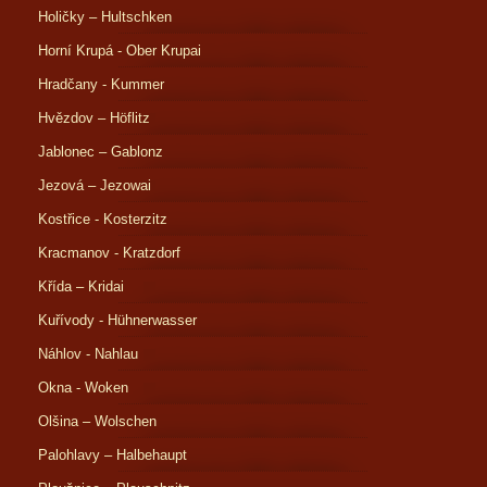
Holičky – Hultschken
Horní Krupá - Ober Krupai
Hradčany - Kummer
Hvězdov – Höflitz
Jablonec – Gablonz
Jezová – Jezowai
Kostřice - Kosterzitz
Kracmanov - Kratzdorf
Křída – Kridai
Kuřívody - Hühnerwasser
Náhlov - Nahlau
Okna - Woken
Olšina – Wolschen
Palohlavy – Halbehaupt