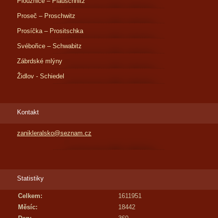
Ploužnice – Plauschnitz
Proseč – Proschwitz
Prosíčka – Prositschka
Svébořice – Schwabitz
Zábrdské mlýny
Židlov - Schiedel
Kontakt
zanikleralsko@seznam.cz
Statistiky
Celkem:
1611951
Měsíc:
18442