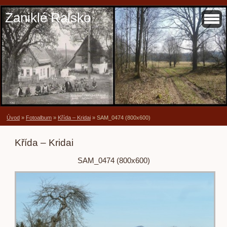
Zaniklé Ralsko
Úvod
»
Fotoalbum
»
Křída – Kridai
»
SAM_0474 (800x600)
Křída – Kridai
SAM_0474 (800x600)