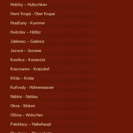
Holičky – Hultschken
Horní Krupá - Ober Krupai
Hradčany - Kummer
Hvězdov – Höflitz
Jablonec – Gablonz
Jezová – Jezowai
Kostřice - Kosterzitz
Kracmanov - Kratzdorf
Křída – Kridai
Kuřívody - Hühnerwasser
Náhlov - Nahlau
Okna - Woken
Olšina – Wolschen
Palohlavy – Halbehaupt