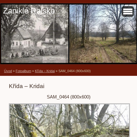
Zaniklé Ralsko
Úvod
»
Fotoalbum
»
Křída – Kridai
»
SAM_0464 (800x600)
Křída – Kridai
SAM_0464 (800x600)