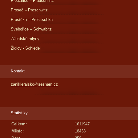
Ploužnice – Plauschnitz
Proseč – Proschwitz
Prosíčka – Prositschka
Svébořice – Schwabitz
Zábrdské mlýny
Židlov - Schiedel
Kontakt
zanikleralsko@seznam.cz
Statistiky
Celkem:
1611947
Měsíc:
18438