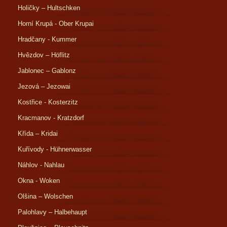
Holičky – Hultschken
Horní Krupá - Ober Krupai
Hradčany - Kummer
Hvězdov – Höflitz
Jablonec – Gablonz
Jezová – Jezowai
Kostřice - Kosterzitz
Kracmanov - Kratzdorf
Křída – Kridai
Kuřívody - Hühnerwasser
Náhlov - Nahlau
Okna - Woken
Olšina – Wolschen
Palohlavy – Halbehaupt