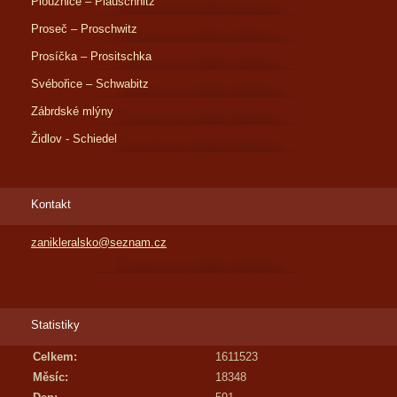
Ploužnice – Plauschnitz
Proseč – Proschwitz
Prosíčka – Prositschka
Svébořice – Schwabitz
Zábrdské mlýny
Židlov - Schiedel
Kontakt
zanikleralsko@seznam.cz
Statistiky
Celkem:
1611523
Měsíc:
18348