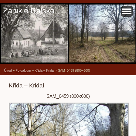
Zaniklé Ralsko
Úvod
»
Fotoalbum
»
Křída – Kridai
»
SAM_0459 (800x600)
Křída – Kridai
SAM_0459 (800x600)