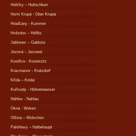
Holičky – Hultschken
Horní Krupá - Ober Krupai
Hradčany - Kummer
Hvězdov – Höflitz
Jablonec – Gablonz
Jezová – Jezowai
Kostřice - Kosterzitz
Kracmanov - Kratzdorf
Křída – Kridai
Kuřívody - Hühnerwasser
Náhlov - Nahlau
Okna - Woken
Olšina – Wolschen
Palohlavy – Halbehaupt