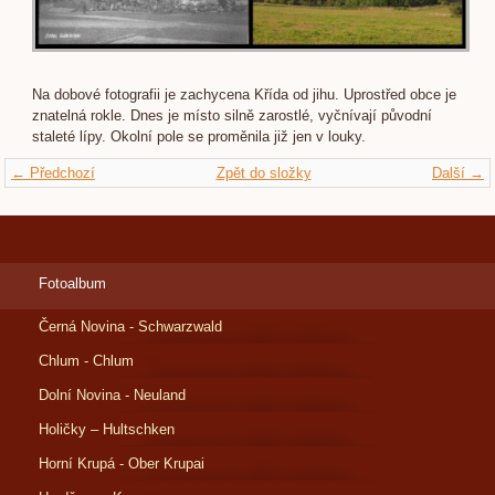
Na dobové fotografii je zachycena Křída od jihu. Uprostřed obce je
znatelná rokle. Dnes je místo silně zarostlé, vyčnívají původní
staleté lípy. Okolní pole se proměnila již jen v louky.
← Předchozí
Zpět do složky
Další →
Fotoalbum
Černá Novina - Schwarzwald
Chlum - Chlum
Dolní Novina - Neuland
Holičky – Hultschken
Horní Krupá - Ober Krupai