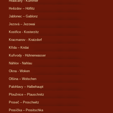
Hradčany - Kummer
Hvězdov – Höflitz
Jablonec – Gablonz
Jezová – Jezowai
Kostřice - Kosterzitz
Kracmanov - Kratzdorf
Křída – Kridai
Kuřívody - Hühnerwasser
Náhlov - Nahlau
Okna - Woken
Olšina – Wolschen
Palohlavy – Halbehaupt
Ploužnice – Plauschnitz
Proseč – Proschwitz
Prosíčka – Prositschka