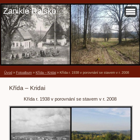
Zaniklé Ralsko
Úvod
»
Fotoalbum
»
Křída – Kridai
»
Křída r. 1938 v porovnání se stavem v r. 2008
Křída – Kridai
Křída r. 1938 v porovnání se stavem v r. 2008