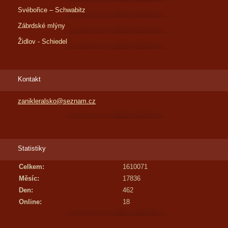
Svébořice – Schwabitz
Zábrdské mlýny
Židlov - Schiedel
Kontakt
zanikleralsko@seznam.cz
Statistiky
Celkem:
1610071
Měsíc:
17836
Den:
462
Online:
18