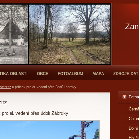
Zan
TIKA OBLASTI
OBCE
FOTOALBUM
MAPA
ZDROJE DAT
sterzitz
»
průsek pro el. vedení přes údolí Zábrdky
Foto
itz
Černá
 pro el. vedení přes údolí Zábrdky
Chlu
Dolní
Holič