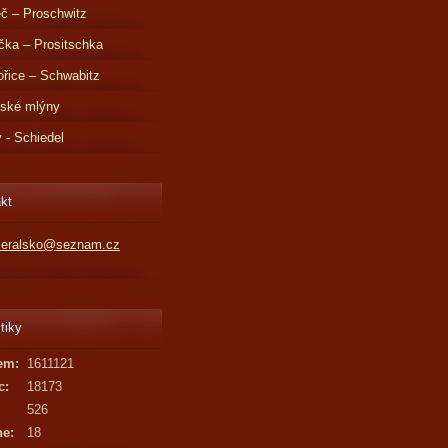
č – Proschwitz
čka – Prositschka
řice – Schwabitz
dské mlýny
v - Schiedel
kt
kleralsko@seznam.cz
tiky
em:
1611121
c:
18173
526
ne:
18