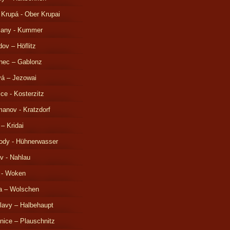
 Krupá - Ober Krupai
čany - Kummer
ov – Höflitz
nec – Gablonz
á – Jezowai
ice - Kosterzitz
anov - Kratzdorf
 – Kridai
ody - Hühnerwasser
v - Nahlau
 - Woken
a – Wolschen
lavy – Halbehaupt
nice – Plauschnitz