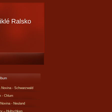
iklé Ralsko
album
 Novina - Schwarzwald
m - Chlum
 Novina - Neuland
ky – Hultschken