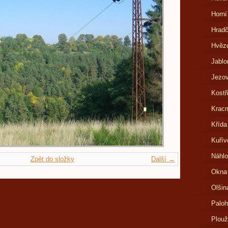
Horní
Hrad
Hvězd
Jablo
Jezov
Kostř
Kracm
Křída
Kuřív
Náhlo
Zpět do složky
Další →
Okna
Olšin
Paloh
Plouž