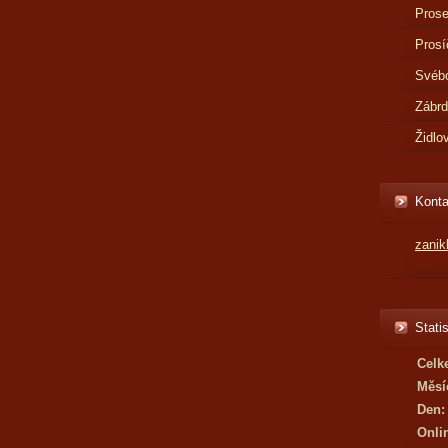
Prose
Prosí
Svébo
Zábr
Židlo
Konta
zani
Statis
Celk
Měsí
Den:
Onli