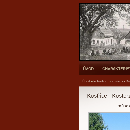
ÚVOD
CHARAKTERIS
Úvod
»
Fotoalbum
»
Kostřice - Ko
Kostřice - Kosterz
průsek