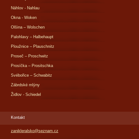
Náhlov - Nahlau
Okna - Woken
Olšina – Wolschen
Palohlavy – Halbehaupt
Ploužnice – Plauschnitz
Proseč – Proschwitz
Prosíčka – Prositschka
Svébořice – Schwabitz
Zábrdské mlýny
Židlov - Schiedel
Kontakt
zanikleralsko@seznam.cz