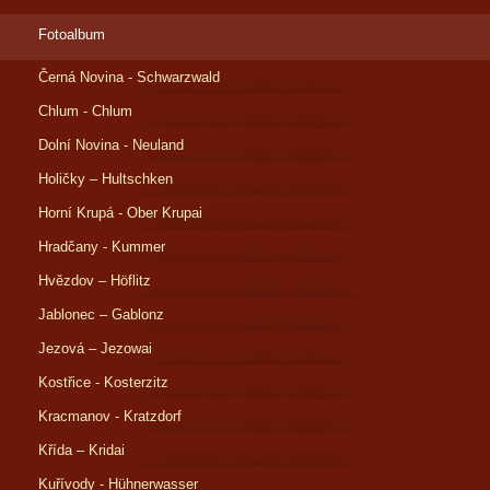
Fotoalbum
Černá Novina - Schwarzwald
Chlum - Chlum
Dolní Novina - Neuland
Holičky – Hultschken
Horní Krupá - Ober Krupai
Hradčany - Kummer
Hvězdov – Höflitz
Jablonec – Gablonz
Jezová – Jezowai
Kostřice - Kosterzitz
Kracmanov - Kratzdorf
Křída – Kridai
Kuřívody - Hühnerwasser