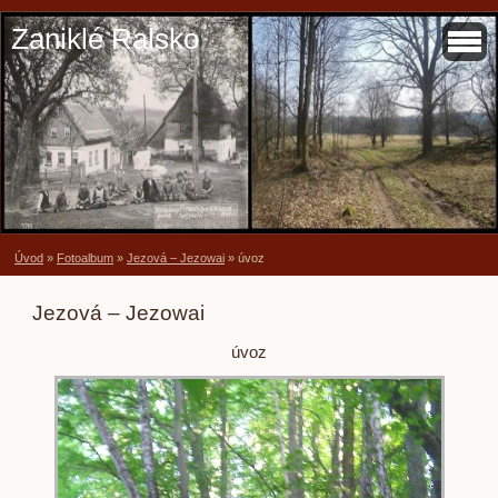
Zaniklé Ralsko
Úvod
»
Fotoalbum
»
Jezová – Jezowai
»
úvoz
Jezová – Jezowai
úvoz