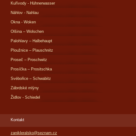
Kuřívody - Hühnerwasser
Náhlov - Nahlau
Okna - Woken
Olšina – Wolschen
Palohlavy – Halbehaupt
Ploužnice – Plauschnitz
Proseč – Proschwitz
Prosíčka – Prositschka
Svébořice – Schwabitz
Zábrdské mlýny
Židlov - Schiedel
Kontakt
zanikleralsko@seznam.cz