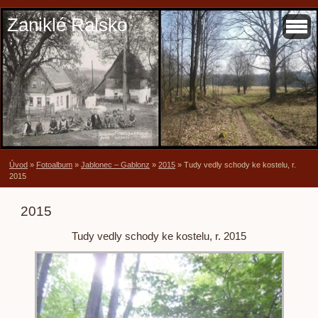
Zaniklé Ralsko
Úvod
»
Fotoalbum
»
Jablonec – Gablonz
»
2015
»
Tudy vedly schody ke kostelu, r.
2015
2015
Tudy vedly schody ke kostelu, r. 2015