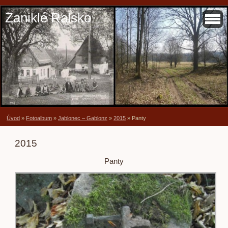
Zaniklé Ralsko
Úvod
»
Fotoalbum
»
Jablonec – Gablonz
»
2015
»
Panty
2015
Panty