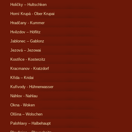
Holičky – Hultschken
Horní Krupá - Ober Krupai
Hradčany - Kummer
Hvězdov – Höflitz
Jablonec – Gablonz
Jezová – Jezowai
Kostřice - Kosterzitz
Kracmanov - Kratzdorf
Křída – Kridai
Kuřívody - Hühnerwasser
Náhlov - Nahlau
Okna - Woken
Olšina – Wolschen
Palohlavy – Halbehaupt