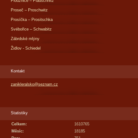
Ploužnice – Plauschnitz
Proseč – Proschwitz
Prosíčka – Prositschka
Svébořice – Schwabitz
Zábrdské mlýny
Židlov - Schiedel
Kontakt
zanikleralsko@seznam.cz
Statistiky
Celkem:
1610765
Měsíc:
18185