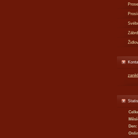
Prose
Prosí
Svébo
Zábr
Židlo
Konta
zani
Statis
Celk
Měsí
Den:
Onli