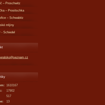
č – Proschwitz
čka – Prositschka
řice – Schwabitz
dské mlýny
v - Schiedel
kt
kleralsko@seznam.cz
tiky
em:
1610167
c:
17902
517
ne:
13