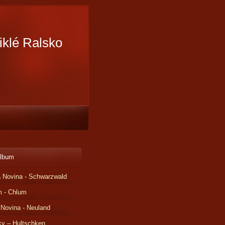
iklé Ralsko
album
 Novina - Schwarzwald
m - Chlum
 Novina - Neuland
ky – Hultschken