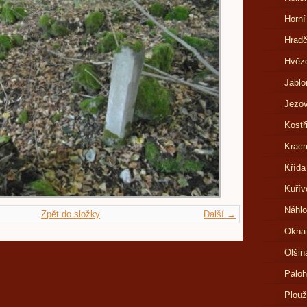
Horní
Hrad
Hvězd
Jablo
Jezov
Kostř
Kracm
Křída
Kuřív
Náhlo
Zpět do složky
Další →
Okna
Olšin
Paloh
Plouž