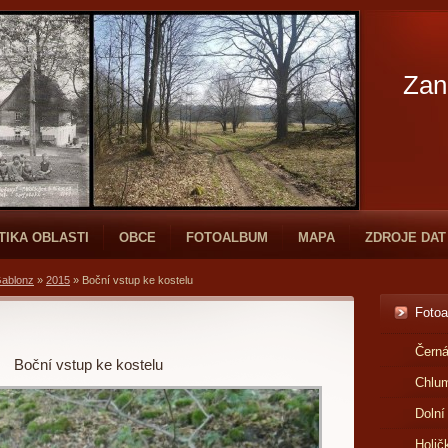
Zan
TIKA OBLASTI
OBCE
FOTOALBUM
MAPA
ZDROJE DAT
Gablonz
»
2015
»
Boční vstup ke kostelu
Foto
Černá
Boční vstup ke kostelu
Chlu
Dolní
Holič