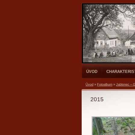
ÚVOD
CHARAKTERIS
Úvod
»
Fotoalbum
»
Jablonec – 
2015