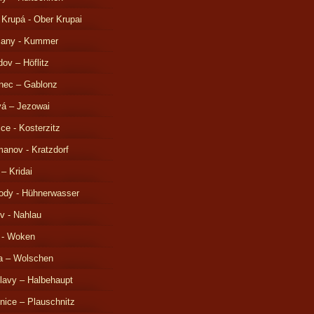
 Krupá - Ober Krupai
čany - Kummer
ov – Höflitz
nec – Gablonz
á – Jezowai
ice - Kosterzitz
anov - Kratzdorf
 – Kridai
ody - Hühnerwasser
v - Nahlau
 - Woken
a – Wolschen
lavy – Halbehaupt
nice – Plauschnitz