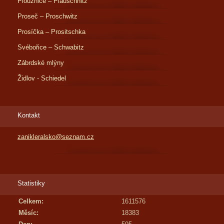
Ploužnice – Plauschnitz
Proseč – Proschwitz
Prosíčka – Prositschka
Svébořice – Schwabitz
Zábrdské mlýny
Židlov - Schiedel
Kontakt
zanikleralsko@seznam.cz
Statistiky
Celkem:
1611576
Měsíc:
18383