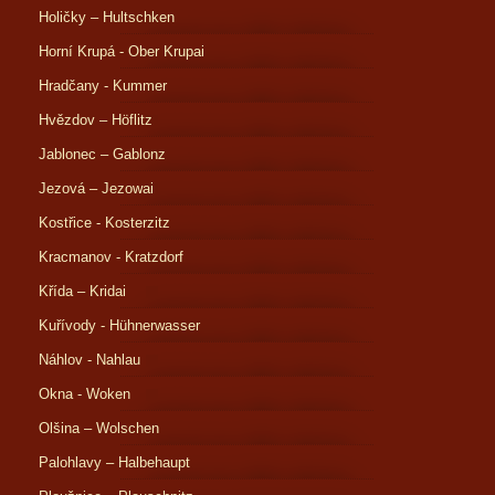
Holičky – Hultschken
Horní Krupá - Ober Krupai
Hradčany - Kummer
Hvězdov – Höflitz
Jablonec – Gablonz
Jezová – Jezowai
Kostřice - Kosterzitz
Kracmanov - Kratzdorf
Křída – Kridai
Kuřívody - Hühnerwasser
Náhlov - Nahlau
Okna - Woken
Olšina – Wolschen
Palohlavy – Halbehaupt