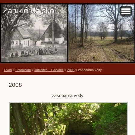
Zaniklé Ralsko
Úvod
»
Fotoalbum
»
Jablonec – Gablonz
»
2008
»
zásobárna vody
2008
zásobárna vody