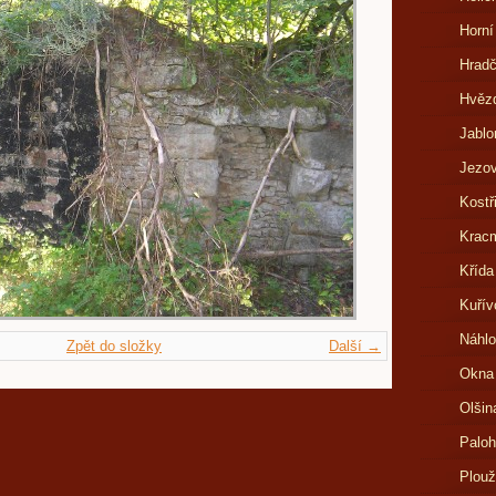
Horní
Hrad
Hvězd
Jablo
Jezov
Kostř
Kracm
Křída
Kuřív
Náhlo
Zpět do složky
Další →
Okna
Olšin
Paloh
Plouž