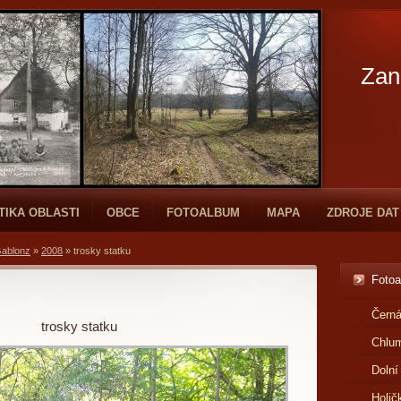
Zan
TIKA OBLASTI
OBCE
FOTOALBUM
MAPA
ZDROJE DAT
Gablonz
»
2008
»
trosky statku
Foto
Černá
trosky statku
Chlu
Dolní
Holič