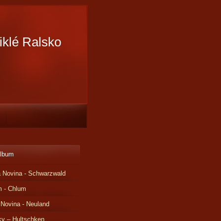
iklé Ralsko
album
 Novina - Schwarzwald
m - Chlum
 Novina - Neuland
ky – Hultschken