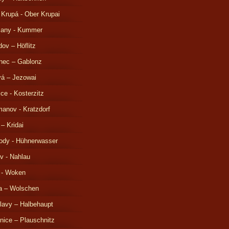
 Krupá - Ober Krupai
čany - Kummer
ov – Höflitz
nec – Gablonz
á – Jezowai
ice - Kosterzitz
anov - Kratzdorf
 – Kridai
ody - Hühnerwasser
v - Nahlau
 - Woken
a – Wolschen
lavy – Halbehaupt
nice – Plauschnitz