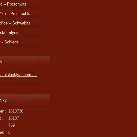
č – Proschwitz
čka – Prositschka
řice – Schwabitz
dské mlýny
v - Schiedel
kt
kleralsko@seznam.cz
tiky
em:
1610738
c:
18187
759
ne:
8