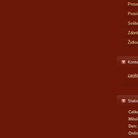
Prose
Prosí
Svébo
Zábr
Židlo
Konta
zani
Statis
Celk
Měsí
Den:
Onli