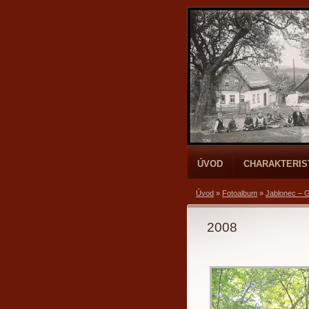
ÚVOD
CHARAKTERIS
Úvod
»
Fotoalbum
»
Jablonec – 
2008