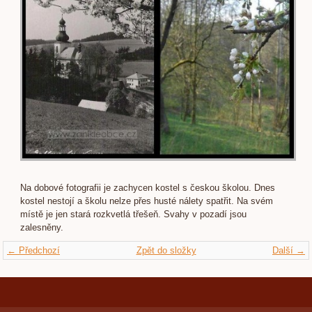
Na dobové fotografii je zachycen kostel s českou školou. Dnes
kostel nestojí a školu nelze přes husté nálety spatřit. Na svém
místě je jen stará rozkvetlá třešeň. Svahy v pozadí jsou
zalesněny.
← Předchozí
Zpět do složky
Další →