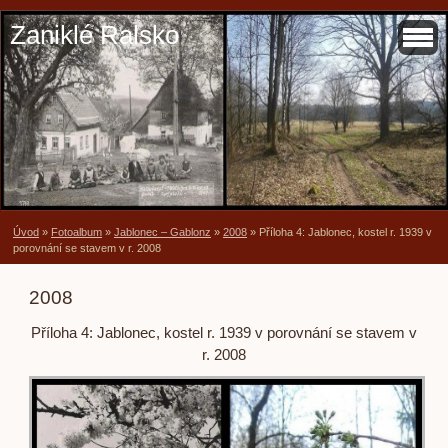
Zaniklé Ralsko
Úvod
»
Fotoalbum
»
Jablonec – Gablonz
»
2008
»
Příloha 4: Jablonec, kostel r. 1939 v
porovnání se stavem v r. 2008
2008
Příloha 4: Jablonec, kostel r. 1939 v porovnání se stavem v
r. 2008