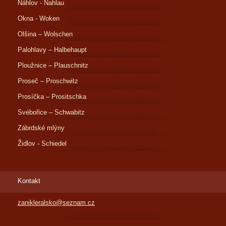
Náhlov - Nahlau
Okna - Woken
Olšina – Wolschen
Palohlavy – Halbehaupt
Ploužnice – Plauschnitz
Proseč – Proschwitz
Prosíčka – Prositschka
Svébořice – Schwabitz
Zábrdské mlýny
Židlov - Schiedel
Kontakt
zanikleralsko@seznam.cz