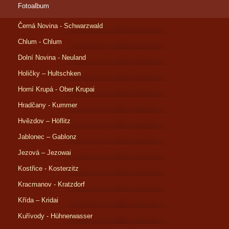
Fotoalbum
Černá Novina - Schwarzwald
Chlum - Chlum
Dolní Novina - Neuland
Holičky – Hultschken
Horní Krupá - Ober Krupai
Hradčany - Kummer
Hvězdov – Höflitz
Jablonec – Gablonz
Jezová – Jezowai
Kostřice - Kosterzitz
Kracmanov - Kratzdorf
Křída – Kridai
Kuřívody - Hühnerwasser