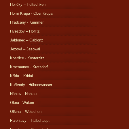
Holičky – Hultschken
Horní Krupá - Ober Krupai
Hradčany - Kummer
Hvězdov – Höflitz
Jablonec – Gablonz
Jezová – Jezowai
Kostřice - Kosterzitz
Kracmanov - Kratzdorf
Křída – Kridai
Kuřívody - Hühnerwasser
Náhlov - Nahlau
Okna - Woken
Olšina – Wolschen
Palohlavy – Halbehaupt