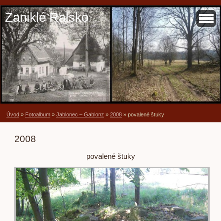
Zaniklé Ralsko
Úvod
»
Fotoalbum
»
Jablonec – Gablonz
»
2008
»
povalené štuky
2008
povalené štuky