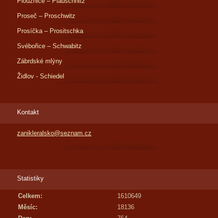
Ploužnice – Plauschnitz
Proseč – Proschwitz
Prosíčka – Prositschka
Svébořice – Schwabitz
Zábrdské mlýny
Židlov - Schiedel
Kontakt
zanikleralsko@seznam.cz
Statistiky
Celkem:
1610649
Měsíc:
18136