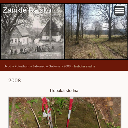
Zaniklé Ralsko
Úvod
»
Fotoalbum
»
Jablonec – Gablonz
»
2008
»
hluboká studna
2008
hluboká studna