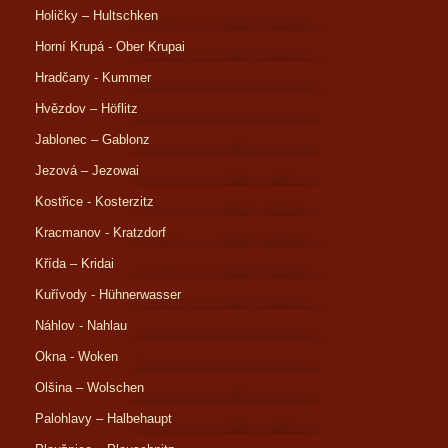
Holičky – Hultschken
Horní Krupá - Ober Krupai
Hradčany - Kummer
Hvězdov – Höflitz
Jablonec – Gablonz
Jezová – Jezowai
Kostřice - Kosterzitz
Kracmanov - Kratzdorf
Křída – Kridai
Kuřívody - Hühnerwasser
Náhlov - Nahlau
Okna - Woken
Olšina – Wolschen
Palohlavy – Halbehaupt