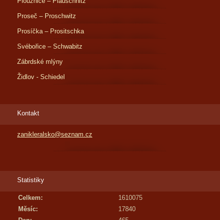
Ploužnice – Plauschnitz
Proseč – Proschwitz
Prosíčka – Prositschka
Svébořice – Schwabitz
Zábrdské mlýny
Židlov - Schiedel
Kontakt
zanikleralsko@seznam.cz
Statistiky
Celkem:
1610075
Měsíc:
17840