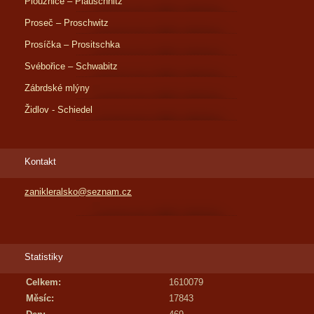
Ploužnice – Plauschnitz
Proseč – Proschwitz
Prosíčka – Prositschka
Svébořice – Schwabitz
Zábrdské mlýny
Židlov - Schiedel
Kontakt
zanikleralsko@seznam.cz
Statistiky
Celkem:
1610079
Měsíc:
17843