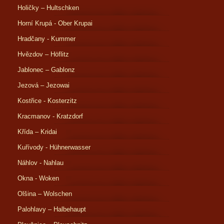
Holičky – Hultschken
Horní Krupá - Ober Krupai
Hradčany - Kummer
Hvězdov – Höflitz
Jablonec – Gablonz
Jezová – Jezowai
Kostřice - Kosterzitz
Kracmanov - Kratzdorf
Křída – Kridai
Kuřívody - Hühnerwasser
Náhlov - Nahlau
Okna - Woken
Olšina – Wolschen
Palohlavy – Halbehaupt