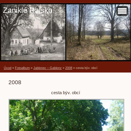
Zaniklé Ralsko
Úvod
»
Fotoalbum
»
Jablonec – Gablonz
»
2008
»
cesta býv. obcí
2008
cesta býv. obcí