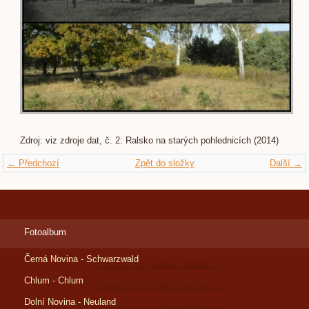
Zdroj: viz zdroje dat, č. 2: Ralsko na starých pohlednicích (2014)
← Předchozí
Zpět do složky
Další →
Fotoalbum
Černá Novina - Schwarzwald
Chlum - Chlum
Dolní Novina - Neuland