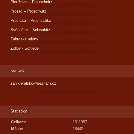
Ploužnice – Plauschnitz
Proseč – Proschwitz
Prosíčka – Prositschka
Svébořice – Schwabitz
Zábrdské mlýny
Židlov - Schiedel
Kontakt
zanikleralsko@seznam.cz
Statistiky
Celkem:
1611957
Měsíc:
18442