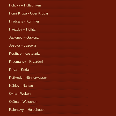
Holičky – Hultschken
Horní Krupá - Ober Krupai
Hradčany - Kummer
Hvězdov – Höflitz
Jablonec – Gablonz
Jezová – Jezowai
Kostřice - Kosterzitz
Kracmanov - Kratzdorf
Křída – Kridai
Kuřívody - Hühnerwasser
Náhlov - Nahlau
Okna - Woken
Olšina – Wolschen
Palohlavy – Halbehaupt