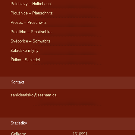
Palohlavy – Halbehaupt
Ploužnice – Plauschnitz
Proseč – Proschwitz
Prosíčka – Prositschka
Svébořice – Schwabitz
Zábrdské mlýny
Židlov - Schiedel
Kontakt
zanikleralsko@seznam.cz
Statistiky
Celkem:
1610991