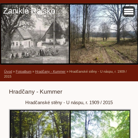
Zaniklé Ralsko
Úvod
»
Fotoalbum
»
Hradčany - Kummer
»
Hradčanské stěny - U náspu, r. 1909 /
2015
Hradčany - Kummer
Hradčanské stěny - U náspu, r. 1909 / 2015