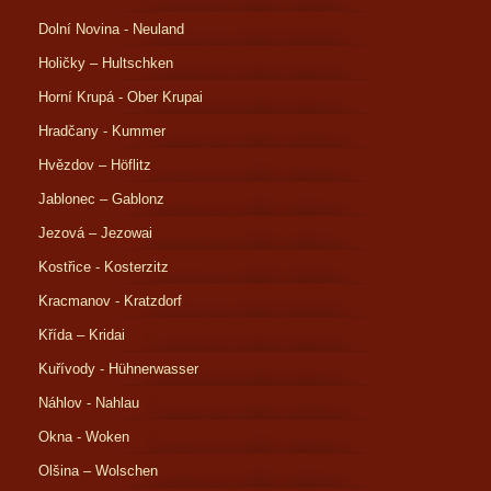
Dolní Novina - Neuland
Holičky – Hultschken
Horní Krupá - Ober Krupai
Hradčany - Kummer
Hvězdov – Höflitz
Jablonec – Gablonz
Jezová – Jezowai
Kostřice - Kosterzitz
Kracmanov - Kratzdorf
Křída – Kridai
Kuřívody - Hühnerwasser
Náhlov - Nahlau
Okna - Woken
Olšina – Wolschen