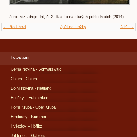
Zdroj: viz zdroje dat, č. 2: Ralsko na starých pohlednicích (2014)
← Předchozí
Zpět do složky
Další →
Fotoalbum
Černá Novina - Schwarzwald
Chlum - Chlum
Dolní Novina - Neuland
Holičky – Hultschken
Horní Krupá - Ober Krupai
Hradčany - Kummer
Hvězdov – Höflitz
Jablonec – Gablonz