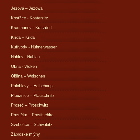
Jezová – Jezowai
Kostřice - Kosterzitz
Kracmanov - Kratzdorf
Křída – Kridai
Kuřívody - Hühnerwasser
Náhlov - Nahlau
Okna - Woken
Olšina – Wolschen
Palohlavy – Halbehaupt
Ploužnice – Plauschnitz
Proseč – Proschwitz
Prosíčka – Prositschka
Svébořice – Schwabitz
Zábrdské mlýny