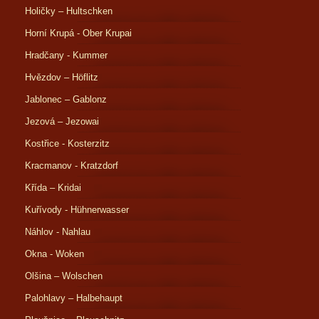
Holičky – Hultschken
Horní Krupá - Ober Krupai
Hradčany - Kummer
Hvězdov – Höflitz
Jablonec – Gablonz
Jezová – Jezowai
Kostřice - Kosterzitz
Kracmanov - Kratzdorf
Křída – Kridai
Kuřívody - Hühnerwasser
Náhlov - Nahlau
Okna - Woken
Olšina – Wolschen
Palohlavy – Halbehaupt