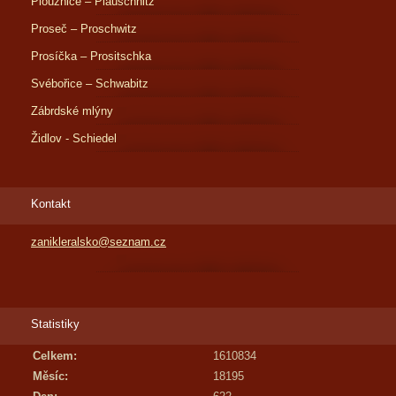
Ploužnice – Plauschnitz
Proseč – Proschwitz
Prosíčka – Prositschka
Svébořice – Schwabitz
Zábrdské mlýny
Židlov - Schiedel
Kontakt
zanikleralsko@seznam.cz
Statistiky
Celkem:
1610834
Měsíc:
18195