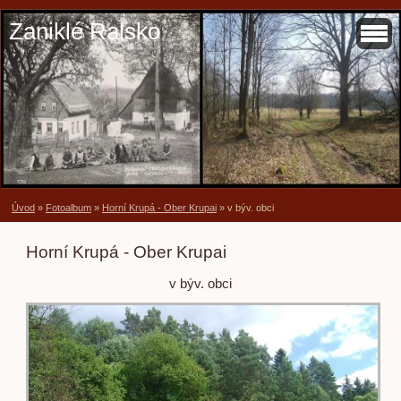
Zaniklé Ralsko
Úvod
»
Fotoalbum
»
Horní Krupá - Ober Krupai
»
v býv. obci
Horní Krupá - Ober Krupai
v býv. obci