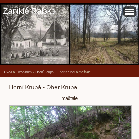
Zaniklé Ralsko
Úvod
»
Fotoalbum
»
Horní Krupá - Ober Krupai
»
maštale
Horní Krupá - Ober Krupai
maštale