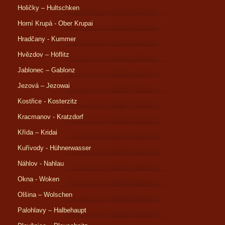
Holičky – Hultschken
Horní Krupá - Ober Krupai
Hradčany - Kummer
Hvězdov – Höflitz
Jablonec – Gablonz
Jezová – Jezowai
Kostřice - Kosterzitz
Kracmanov - Kratzdorf
Křída – Kridai
Kuřívody - Hühnerwasser
Náhlov - Nahlau
Okna - Woken
Olšina – Wolschen
Palohlavy – Halbehaupt