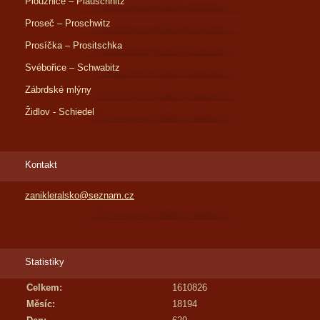
Ploužnice – Plauschnitz
Proseč – Proschwitz
Prosíčka – Prositschka
Svébořice – Schwabitz
Zábrdské mlýny
Židlov - Schiedel
Kontakt
zanikleralsko@seznam.cz
Statistiky
Celkem:
1610826
Měsíc:
18194