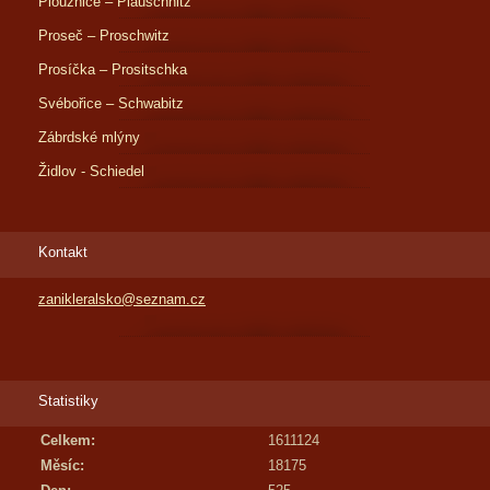
Ploužnice – Plauschnitz
Proseč – Proschwitz
Prosíčka – Prositschka
Svébořice – Schwabitz
Zábrdské mlýny
Židlov - Schiedel
Kontakt
zanikleralsko@seznam.cz
Statistiky
Celkem:
1611124
Měsíc:
18175