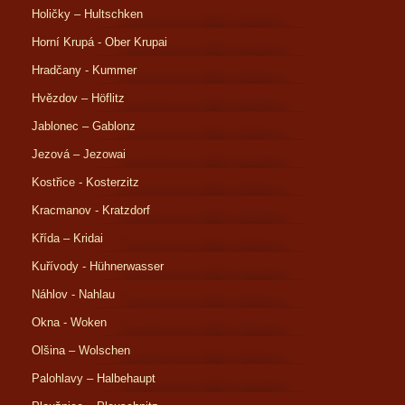
Holičky – Hultschken
Horní Krupá - Ober Krupai
Hradčany - Kummer
Hvězdov – Höflitz
Jablonec – Gablonz
Jezová – Jezowai
Kostřice - Kosterzitz
Kracmanov - Kratzdorf
Křída – Kridai
Kuřívody - Hühnerwasser
Náhlov - Nahlau
Okna - Woken
Olšina – Wolschen
Palohlavy – Halbehaupt