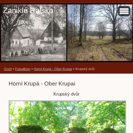
Zaniklé Ralsko
Úvod
»
Fotoalbum
»
Horní Krupá - Ober Krupai
»
Krupský dvůr
Horní Krupá - Ober Krupai
Krupský dvůr