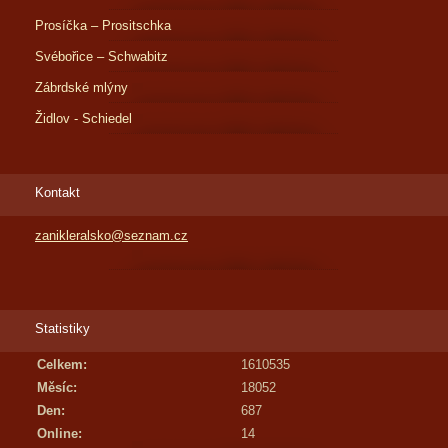
Prosíčka – Prositschka
Svébořice – Schwabitz
Zábrdské mlýny
Židlov - Schiedel
Kontakt
zanikleralsko@seznam.cz
Statistiky
Celkem:
1610535
Měsíc:
18052
Den:
687
Online:
14