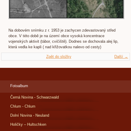
Na dobovém snímku z r. 1953 je zachycen zdevastovaný střed
obce. V této době je na území obce vysoká koncentrace
vojenských aktivit (tábor, cvičiště). Dodnes se dochovala alej lip,
která vedla ke kapli ( nad křižovatkou nalevo od cesty)
Zpět do složky
Další →
Fotoalbum
Černá Novina - Schwarzwald
Chlum - Chlum
Dolní Novina - Neuland
Holičky – Hultschken