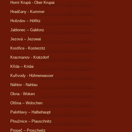
Horní Krupá - Ober Krupai
Hradčany - Kummer
Hvězdov – Höflitz
Jablonec – Gablonz
Jezová – Jezowai
Kostřice - Kosterzitz
Kracmanov - Kratzdorf
Křída – Kridai
Kuřívody - Hühnerwasser
Náhlov - Nahlau
Okna - Woken
Olšina – Wolschen
Palohlavy – Halbehaupt
Ploužnice – Plauschnitz
Proseč – Proschwitz