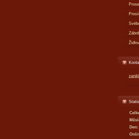
Prose
Prosí
Svébo
Zábr
Židlo
Konta
zani
Statis
Celk
Měsí
Den:
Onli