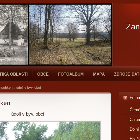
Zan
TIKA OBLASTI
OBCE
FOTOALBUM
MAPA
ZDROJE DAT
ltschken
»
údolí v byv. obci
Foto
hken
Černá
údolí v byv. obci
Chlu
Dolní
Holič