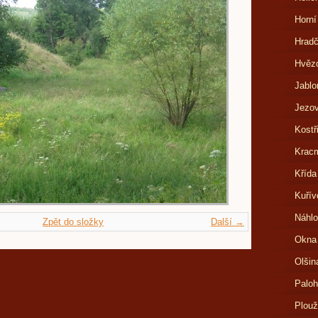
Horní
Hrad
Hvězd
Jablo
Jezov
Kostř
Kracm
Křída
Kuřív
Náhlo
Zpět do složky
Další →
Okna
Olšin
Paloh
Plouž