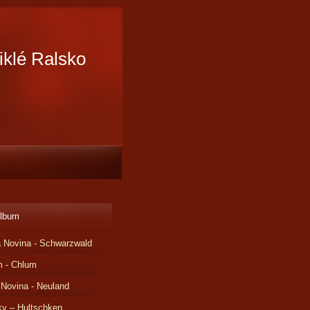
iklé Ralsko
album
 Novina - Schwarzwald
m - Chlum
 Novina - Neuland
ky – Hultschken