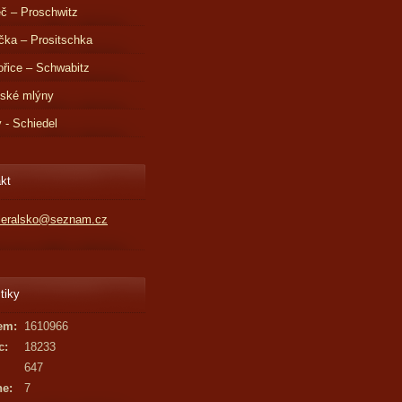
č – Proschwitz
čka – Prositschka
řice – Schwabitz
dské mlýny
v - Schiedel
kt
kleralsko@seznam.cz
tiky
em:
1610966
c:
18233
647
ne:
7