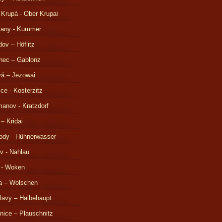
 Krupá - Ober Krupai
čany - Kummer
ov – Höflitz
nec – Gablonz
á – Jezowai
ice - Kosterzitz
anov - Kratzdorf
 – Kridai
ody - Hühnerwasser
v - Nahlau
 - Woken
a – Wolschen
lavy – Halbehaupt
nice – Plauschnitz