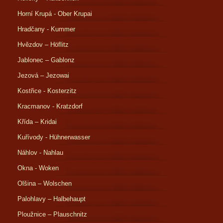
Horní Krupá - Ober Krupai
Hradčany - Kummer
Hvězdov – Höflitz
Jablonec – Gablonz
Jezová – Jezowai
Kostřice - Kosterzitz
Kracmanov - Kratzdorf
Křída – Kridai
Kuřívody - Hühnerwasser
Náhlov - Nahlau
Okna - Woken
Olšina – Wolschen
Palohlavy – Halbehaupt
Ploužnice – Plauschnitz