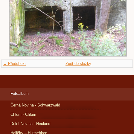
← Předchozí
Zpět do složky
Fotoalbum
Černá Novina - Schwarzwald
Chlum - Chlum
Dolní Novina - Neuland
Holičky – Hultschken