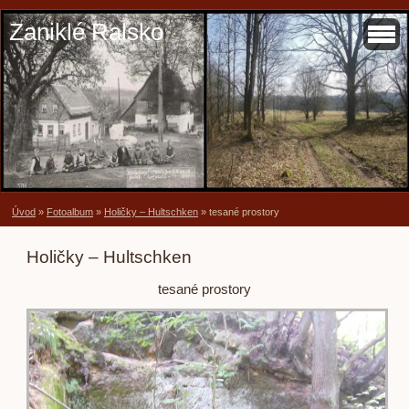
Zaniklé Ralsko
Úvod
»
Fotoalbum
»
Holičky – Hultschken
»
tesané prostory
Holičky – Hultschken
tesané prostory