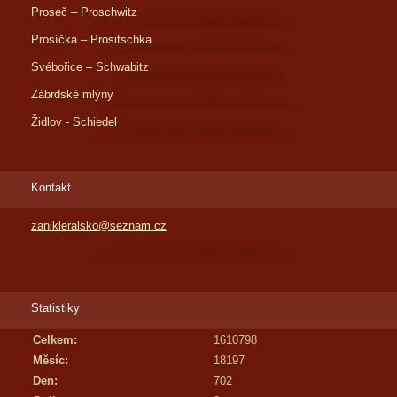
Proseč – Proschwitz
Prosíčka – Prositschka
Svébořice – Schwabitz
Zábrdské mlýny
Židlov - Schiedel
Kontakt
zanikleralsko@seznam.cz
Statistiky
Celkem:
1610798
Měsíc:
18197
Den:
702