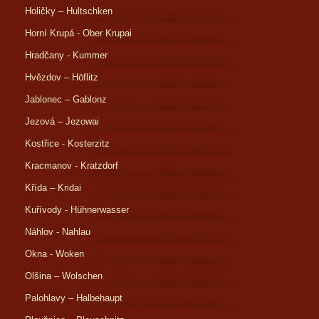
Holičky – Hultschken
Horní Krupá - Ober Krupai
Hradčany - Kummer
Hvězdov – Höflitz
Jablonec – Gablonz
Jezová – Jezowai
Kostřice - Kosterzitz
Kracmanov - Kratzdorf
Křída – Kridai
Kuřívody - Hühnerwasser
Náhlov - Nahlau
Okna - Woken
Olšina – Wolschen
Palohlavy – Halbehaupt