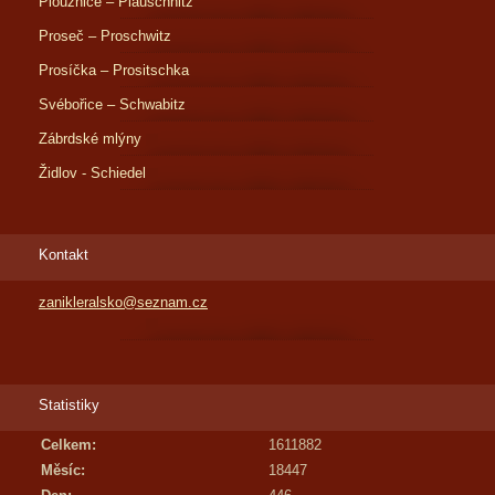
Ploužnice – Plauschnitz
Proseč – Proschwitz
Prosíčka – Prositschka
Svébořice – Schwabitz
Zábrdské mlýny
Židlov - Schiedel
Kontakt
zanikleralsko@seznam.cz
Statistiky
Celkem:
1611882
Měsíc:
18447