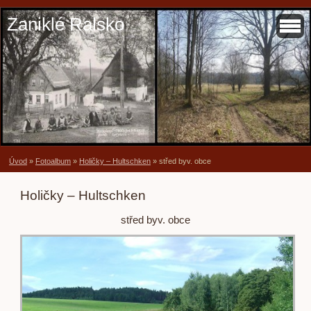
Zaniklé Ralsko
Úvod
»
Fotoalbum
»
Holičky – Hultschken
»
střed byv. obce
Holičky – Hultschken
střed byv. obce